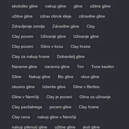
ekološko gline
nakup gline
gline
užitne gline
užitne gline
zdrav obrok ideje
zdravilne gline
Zdravljenje zemlje
Zdravilne gline
Clay
Clay poceni
Uživanje gline
Uživanje gline
Clay poceni
Glino v kosu
Clay hrane
Clay za nakup hrane
Dobavitelj gline
Naravne gline
naravna glina
Ton
Tone kaufen
Gline
Nakup gline
Bio gline
okus gline
okusno gline
Izberite gline
Gline v Berlinu
Gline v Nemčiji
Clay je poceni
Glina za uživanje
Clay pavšalnega
poceni gline
Clay hrane
Clay cena
nakup gline v Nemčiji
nakup pilenuû gline
užitne gline
jesti gline