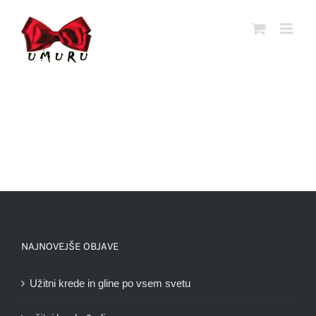
Skoči
na
vsebino
NAJNOVEJŠE OBJAVE
Užitni krede in gline po vsem svetu