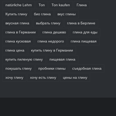
natürliche Lehm
Ton
Ton kaufen
Глина
Купить глину
био глина
вкус глины
вкусная глина
выбрать глину
глина в Берлине
глина в Германии
глина дешево
глина для еды
глина кусковая
глина недорого
глина пищевая
глина цена
купить глину в Германии
купить пиленую глину
пищевая глина
покушать глину
пробники глины
съедобная глина
хочу глину
хочу есть глину
цены на глину