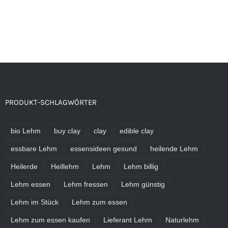
PRODUKT-SCHLAGWÖRTER
bio Lehm
buy clay
clay
edible clay
essbare Lehm
essensideen gesund
heilende Lehm
Heilerde
Heillehm
Lehm
Lehm billig
Lehm essen
Lehm fressen
Lehm günstig
Lehm im Stück
Lehm zum essen
Lehm zum essen kaufen
Lieferant Lehm
Naturlehm