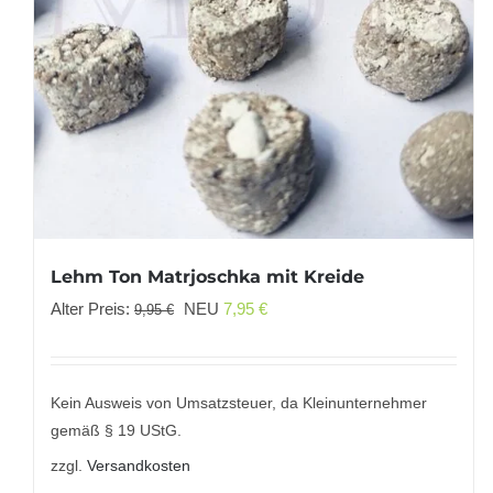
Lehm Ton Matrjoschka mit Kreide
Ursprünglicher
Aktueller
Alter Preis:
NEU
7,95
€
9,95
€
Preis
Preis
war:
ist:
9,95 €
7,95 €.
Kein Ausweis von Umsatzsteuer, da Kleinunternehmer
gemäß § 19 UStG.
zzgl.
Versandkosten