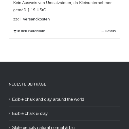
Kein Ausweis von Umsatzsteuer, da Kleinunternehmer
gemäß § 19 UStG.
zzgl.
Versandkosten
In den Warenkorb
Details
NEUESTE BEITRÄGE
Edible chalk and clay around the world
Edible chalk & clay
Slate pencils natural normal & big