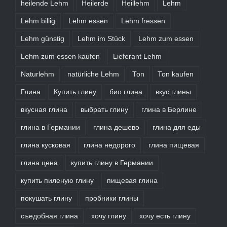
heilende Lehm
Heilerde
Heillehm
Lehm
Lehm billig
Lehm essen
Lehm fressen
Lehm günstig
Lehm im Stück
Lehm zum essen
Lehm zum essen kaufen
Lieferant Lehm
Naturlehm
natürliche Lehm
Ton
Ton kaufen
Глина
Купить глину
био глина
вкус глины
вкусная глина
выбрать глину
глина в Берлине
глина в Германии
глина дешево
глина для еды
глина кусковая
глина недорого
глина пищевая
глина цена
купить глину в Германии
купить пиленую глину
пищевая глина
покушать глину
пробники глины
съедобная глина
хочу глину
хочу есть глину