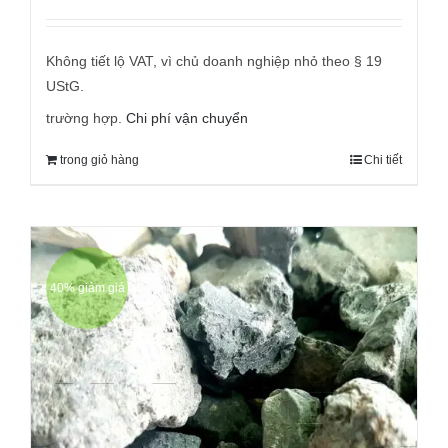
gốc
hiện
đã:
tại
9,95 €
là:
Không tiết lộ VAT, vì chủ doanh nghiệp nhỏ theo § 19
5,95 €.
UStG.
trường hợp.
Chi phí vận chuyển
trong giỏ hàng
Chi tiết
40% giảm giá