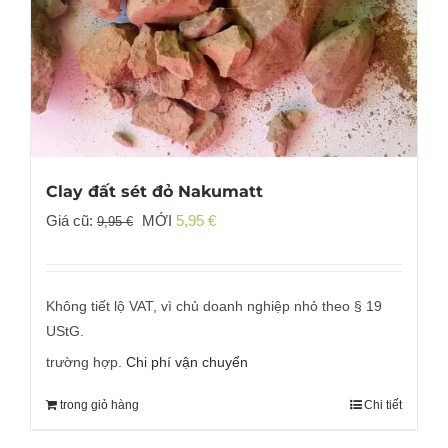
Clay đất sét đỏ Nakumatt
Giá
Giá
Giá cũ:
MỚI
5,95
€
9,95
€
gốc
hiện
đã:
tại
9,95 €
là:
Không tiết lộ VAT, vì chủ doanh nghiệp nhỏ theo § 19
5,95 €.
UStG.
trường hợp.
Chi phí vận chuyển
trong giỏ hàng
Chi tiết