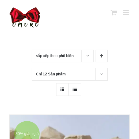
Chuyển
đến
nội
dung
sắp xếp theo
phổ biến
Chỉ
12 Sản phẩm
30% giảm giá