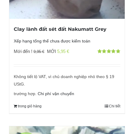
Clay lành đất sét đất Nakumatt Grey
Xếp hạng tổng thể chưa được kiểm toán
Giá
Giá
Mới đến !
MỚI
5,95
€
9,95
€
Đánh giá
gốc
hiện
với
5.00
bởi 5
đã:
tại
9,95 €
là:
Không tiết lộ VAT, vì chủ doanh nghiệp nhỏ theo § 19
5,95 €.
UStG.
trường hợp.
Chi phí vận chuyển
trong giỏ hàng
Chi tiết