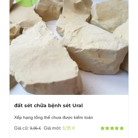
đất sét chữa bệnh sét Ural
Xếp hạng tổng thể chưa được kiểm toán
Giá
Giá
Giá cũ:
Giá mới:
6,95
€
9,95
€
Đánh giá
gốc
hiện