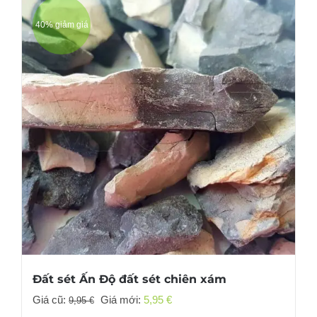
40% giảm giá
Đất sét Ấn Độ đất sét chiên xám
Giá
Giá
Giá cũ:
Giá mới:
5,95
€
9,95
€