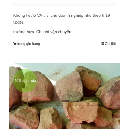
với
5.00
bởi 5
đã:
tại
9,95 €
là:
Không tiết lộ VAT, vì chủ doanh nghiệp nhỏ theo § 19
6,95 €.
UStG.
trường hợp.
Chi phí vận chuyển
trong giỏ hàng
Chi tiết
40% giảm giá