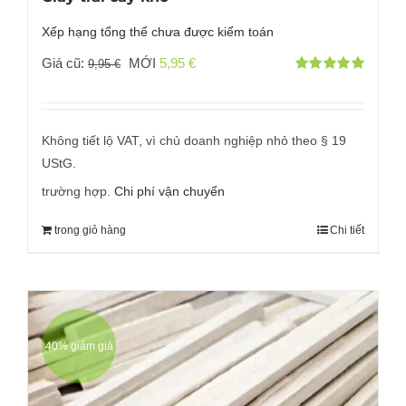
Xếp hạng tổng thể chưa được kiểm toán
Giá
Giá
Giá cũ:
MỚI
5,95
€
9,95
€
Đánh giá
gốc
hiện
với
5.00
bởi 5
đã:
tại
9,95 €
là:
Không tiết lộ VAT, vì chủ doanh nghiệp nhỏ theo § 19
5,95 €.
UStG.
trường hợp.
Chi phí vận chuyển
trong giỏ hàng
Chi tiết
40% giảm giá