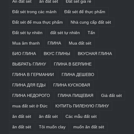
Ăn đất sét
ăn đất sét
Đất sét giá rẻ
Đất sét trong các mảnh
Đất sét để thực phẩm
Đất sét để mua thực phẩm
Nhà cung cấp đất sét
Đất sét tự nhiên
đất sét tự nhiên
Tấn
Mua âm thanh
ГЛИНА
Mua đất sét
БИО ГЛИНА
ВКУС ГЛИНЫ
ВКУСНАЯ ГЛИНА
ВЫБРАТЬ ГЛИНУ
ГЛИНА В БЕРЛИНЕ
ГЛИНА В ГЕРМАНИИ
ГЛИНА ДЕШЕВО
ГЛИНА ДЛЯ ЕДЫ
ГЛИНА КУСКОВАЯ
ГЛИНА НЕДОРОГО
ГЛИНА ПИЩЕВАЯ
Giá đất sét
mua đất sét ở Đức
КУПИТЬ ПИЛЕНУЮ ГЛИНУ
ăn đất sét
ăn đất sét
Các mẫu đất sét
ăn đất sét
Tôi muốn clay
muốn ăn đất sét