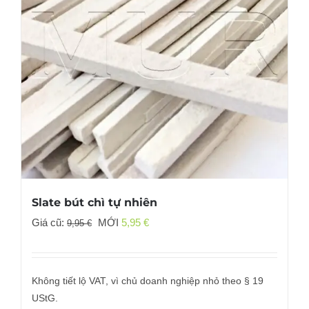
Slate bút chì tự nhiên
Giá
Giá
Giá cũ:
MỚI
5,95
€
9,95
€
gốc
hiện
đã:
tại
9,95 €
là:
Không tiết lộ VAT, vì chủ doanh nghiệp nhỏ theo § 19
5,95 €.
UStG.