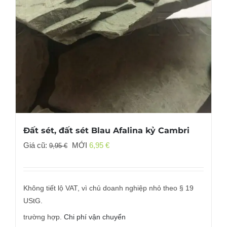
Đất sét, đất sét Blau Afalina kỷ Cambri
Giá
Giá
Giá cũ:
MỚI
6,95
€
9,95
€
gốc
hiện
đã:
tại
9,95 €
là:
Không tiết lộ VAT, vì chủ doanh nghiệp nhỏ theo § 19
6,95 €.
UStG.
trường hợp.
Chi phí vận chuyển