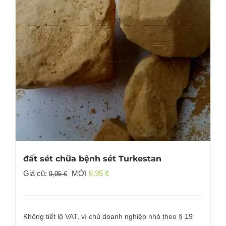
đất sét chữa bệnh sét Turkestan
Giá
Giá
Giá cũ:
MỚI
8,95
€
9,95
€
gốc
hiện
đã:
tại
9,95 €
là:
Không tiết lộ VAT, vì chủ doanh nghiệp nhỏ theo § 19