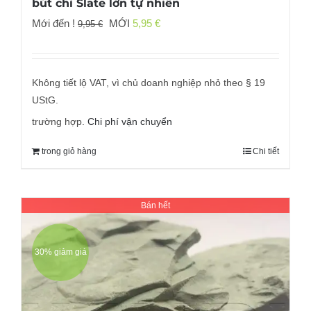
bút chì Slate lớn tự nhiên
Giá
Giá
Mới đến !
MỚI
5,95
€
9,95
€
gốc
hiện
đã:
tại
9,95 €
là:
Không tiết lộ VAT, vì chủ doanh nghiệp nhỏ theo § 19
5,95 €.
UStG.
trường hợp.
Chi phí vận chuyển
trong giỏ hàng
Chi tiết
Bán hết
30% giảm giá