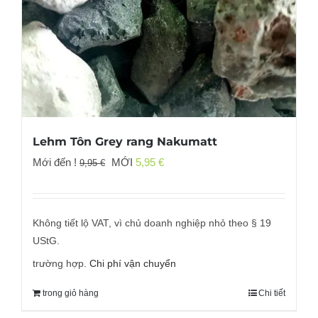
Lehm Tôn Grey rang Nakumatt
Giá
Giá
Mới đến !
MỚI
5,95
€
9,95
€
gốc
hiện
đã:
tại
9,95 €
là:
Không tiết lộ VAT, vì chủ doanh nghiệp nhỏ theo § 19
5,95 €.
UStG.
trường hợp.
Chi phí vận chuyển
trong giỏ hàng
Chi tiết