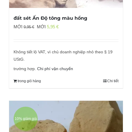
đất sét Ấn Độ tông màu hồng
Giá
Giá
MỚI
MỚI
5,95
€
9,95
€
gốc
hiện
đã:
tại
9,95 €
là:
Không tiết lộ VAT, vì chủ doanh nghiệp nhỏ theo § 19
5,95 €.
UStG.
trường hợp.
Chi phí vận chuyển
trong giỏ hàng
Chi tiết
10% giảm giá