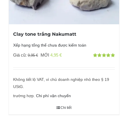
Clay tone trắng Nakumatt
Xếp hạng tổng thể chưa được kiểm toán
Giá
Giá
Giá cũ:
MỚI
4,95
€
9,95
€
Đánh giá
gốc
hiện
với
5.00
bởi 5
đã:
tại
9,95 €
là:
Không tiết lộ VAT, vì chủ doanh nghiệp nhỏ theo § 19
4,95 €.
UStG.
trường hợp.
Chi phí vận chuyển
Chi tiết