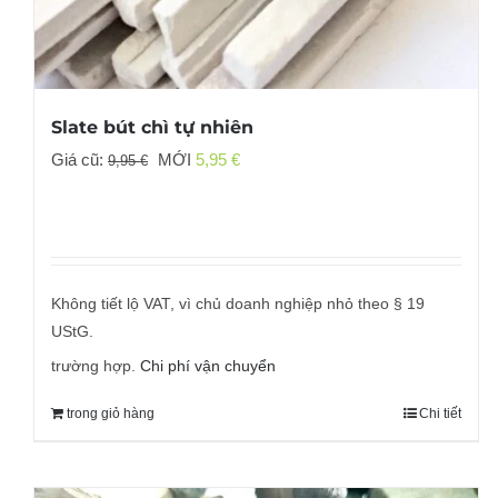
Slate bút chì tự nhiên
Giá
Giá
Giá cũ:
MỚI
5,95
€
9,95
€
gốc
hiện
đã:
tại
9,95 €
là:
5,95 €.
Không tiết lộ VAT, vì chủ doanh nghiệp nhỏ theo § 19
UStG.
trường hợp.
Chi phí vận chuyển
trong giỏ hàng
Chi tiết