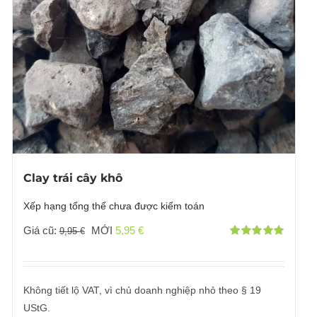
Clay trái cây khô
Xếp hạng tổng thể chưa được kiểm toán
Giá
Giá
Giá cũ:
MỚI
5,95
€
9,95
€
Đánh giá
gốc
hiện
với
5.00
bởi 5
đã:
tại
9,95 €
là:
Không tiết lộ VAT, vì chủ doanh nghiệp nhỏ theo § 19
5,95 €.
UStG.