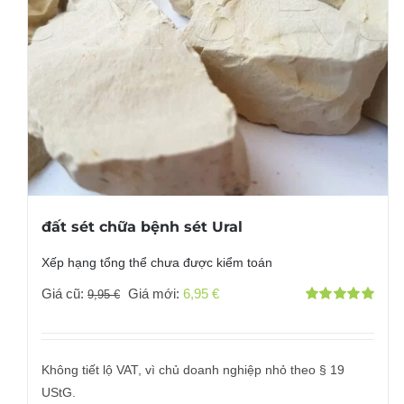
đất sét chữa bệnh sét Ural
Xếp hạng tổng thể chưa được kiểm toán
Giá
Giá
Giá cũ:
Giá mới:
6,95
€
9,95
€
Đánh giá
gốc
hiện
với
5.00
bởi 5
đã:
tại
9,95 €
là:
Không tiết lộ VAT, vì chủ doanh nghiệp nhỏ theo § 19
6,95 €.
UStG.