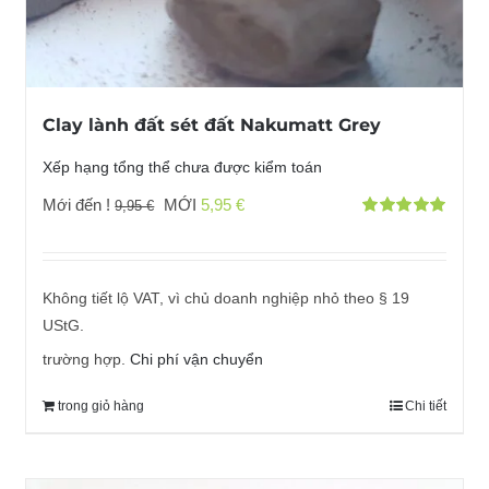
Clay lành đất sét đất Nakumatt Grey
Xếp hạng tổng thể chưa được kiểm toán
Giá
Giá
Mới đến !
MỚI
5,95
€
9,95
€
Đánh giá
gốc
hiện
với
5.00
bởi 5
đã:
tại
9,95 €
là:
Không tiết lộ VAT, vì chủ doanh nghiệp nhỏ theo § 19
5,95 €.
UStG.
trường hợp.
Chi phí vận chuyển
trong giỏ hàng
Chi tiết