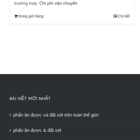
trường hợp.
Chi phí vận chuyển
trong giỏ hàng
Chi tiết
BÀI VIẾT MỚI NHẤT
phấn ăn được và đất sét trên toàn thế giới
phấn ăn được & đất sét