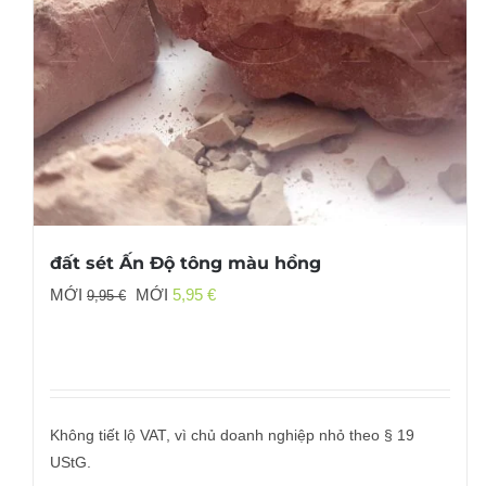
đất sét Ấn Độ tông màu hồng
Giá
Giá
MỚI
MỚI
5,95
€
9,95
€
gốc
hiện
đã:
tại
9,95 €
là:
5,95 €.
Không tiết lộ VAT, vì chủ doanh nghiệp nhỏ theo § 19
UStG.