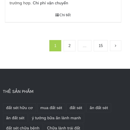
trường hợp.
Chi phí vận chuyển
Chi tiết
1
2
…
15
THẺ SẢN PHẨM
đất sét hữu cơ
mua đất sét
đất sét
ăn đất sét
ăn đất sét
ý tưởng bữa ăn lành mạnh
đất sét chữa bệnh
Chữa lành trái đất