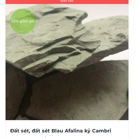
Bán hết
30% giảm giá
Đất sét, đất sét Blau Afalina kỷ Cambri