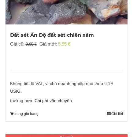
Đất sét Ấn Độ đất sét chiên xám
Giá
Giá
Giá cũ:
Giá mới:
5,95
€
9,95
€
gốc
hiện
đã:
tại
9,95 €
là:
5,95 €.
Không tiết lộ VAT, vì chủ doanh nghiệp nhỏ theo § 19
UStG.
trường hợp.
Chi phí vận chuyển
trong giỏ hàng
Chi tiết