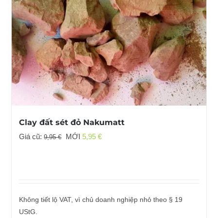
Clay đất sét đỏ Nakumatt
Giá
Giá
Giá cũ:
MỚI
5,95
€
9,95
€
gốc
hiện
đã:
tại
9,95 €
là:
5,95 €.
Không tiết lộ VAT, vì chủ doanh nghiệp nhỏ theo § 19
UStG.