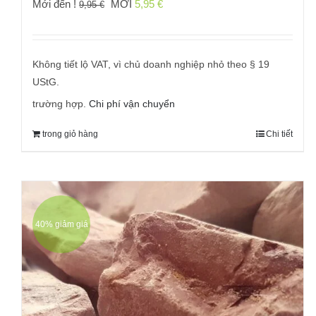
Giá
Giá
Mới đến !
MỚI
5,95
€
9,95
€
gốc
hiện
đã:
tại
9,95 €
là:
Không tiết lộ VAT, vì chủ doanh nghiệp nhỏ theo § 19
5,95 €.
UStG.
trường hợp.
Chi phí vận chuyển
trong giỏ hàng
Chi tiết
40% giảm giá