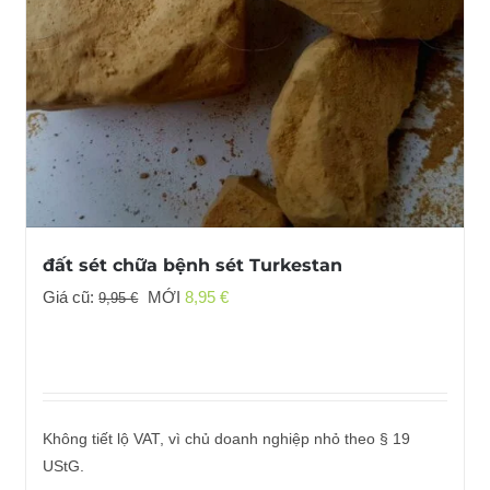
đất sét chữa bệnh sét Turkestan
Giá
Giá
Giá cũ:
MỚI
8,95
€
9,95
€
gốc
hiện
đã:
tại
9,95 €
là:
8,95 €.
Không tiết lộ VAT, vì chủ doanh nghiệp nhỏ theo § 19
UStG.