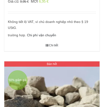
Giá
Giá
Giá cũ:
MỚI
6,95
€
9,95
€
gốc
hiện
đã:
tại
9,95 €
là:
Không tiết lộ VAT, vì chủ doanh nghiệp nhỏ theo § 19
6,95 €.
UStG.
trường hợp.
Chi phí vận chuyển
Chi tiết
Bán hết
50% giảm giá