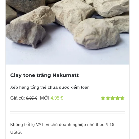
Clay tone trắng Nakumatt
Xếp hạng tổng thể chưa được kiểm toán
Giá
Giá
Giá cũ:
MỚI
4,95
€
9,95
€
Đánh giá
gốc
hiện
với
5.00
bởi 5
đã:
tại
9,95 €
là:
Không tiết lộ VAT, vì chủ doanh nghiệp nhỏ theo § 19
4,95 €.
UStG.