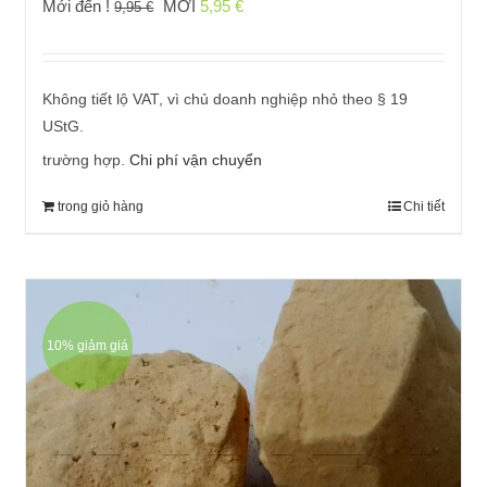
Giá
Giá
Mới đến !
MỚI
5,95
€
9,95
€
gốc
hiện
đã:
tại
9,95 €
là:
Không tiết lộ VAT, vì chủ doanh nghiệp nhỏ theo § 19
5,95 €.
UStG.
trường hợp.
Chi phí vận chuyển
trong giỏ hàng
Chi tiết
10% giảm giá