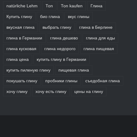
natürliche Lehm
Ton
Ton kaufen
Глина
Купить глину
био глина
вкус глины
вкусная глина
выбрать глину
глина в Берлине
глина в Германии
глина дешево
глина для еды
глина кусковая
глина недорого
глина пищевая
глина цена
купить глину в Германии
купить пиленую глину
пищевая глина
покушать глину
пробники глины
съедобная глина
хочу глину
хочу есть глину
цены на глину