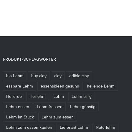
PRODUKT-SCHLAGWÖRTER
bio Lehm
buy clay
clay
edible clay
essbare Lehm
essensideen gesund
heilende Lehm
Heilerde
Heillehm
Lehm
Lehm billig
Lehm essen
Lehm fressen
Lehm günstig
Lehm im Stück
Lehm zum essen
Lehm zum essen kaufen
Lieferant Lehm
Naturlehm