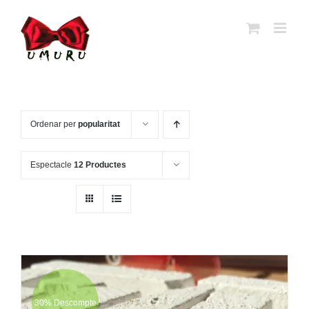
Ves
al
contingut
Ordenar per
popularitat
Espectacle
12 Productes
30% Descompte