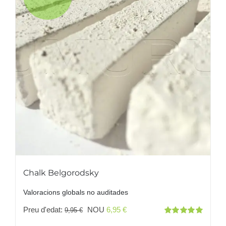
Chalk Belgorodsky
Valoracions globals no auditades
El
El
Preu d'edat:
NOU
6,95
€
9,95
€
Valorat
preu
preu