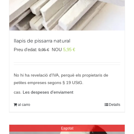
llapis de pissarra natural
El
El
Preu d'edat:
NOU
5,95
€
9,95
€
preu
preu
original
actual
era:
és:
No hi ha revelació d'IVA, perquè els propietaris de
9,95 €
5,95 €.
petites empreses segons § 19 UStG.
cas.
Les despeses d'enviament
al carro
Detalls
Esgotat