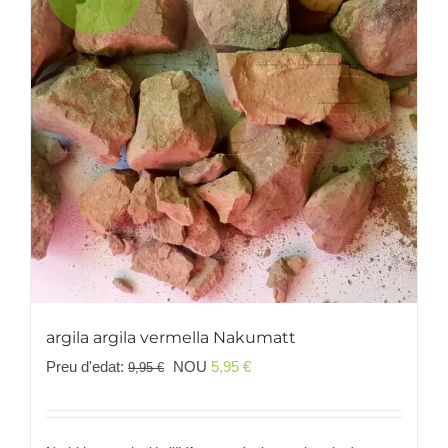
argila argila vermella Nakumatt
El
El
Preu d'edat:
NOU
5,95
€
9,95
€
preu
preu
original
actual