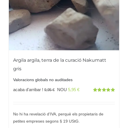
Argila argila, terra de la curació Nakumatt
gris
Valoracions globals no auditades
El
El
acaba d'arribar !
NOU
5,95
€
9,95
€
Valorat
preu
preu
amb
5.00
des
5
original
actual
era:
és:
No hi ha revelació d'IVA, perquè els propietaris de
9,95 €
5,95 €.
petites empreses segons § 19 UStG.