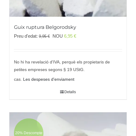
Guix ruptura Belgorodsky
El
El
Preu d'edat:
NOU
6,95
€
9,95
€
preu
preu
original
actual
era:
és:
No hi ha revelació d'IVA, perquè els propietaris de
9,95 €
6,95 €.
petites empreses segons § 19 UStG.
cas.
Les despeses d'enviament
Detalls
20% Descompte