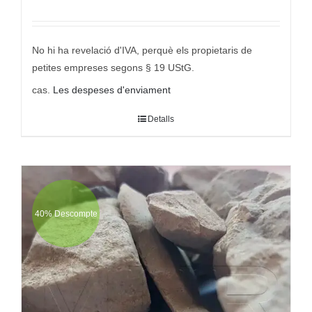
Valorat
amb
5.00
des
5
No hi ha revelació d'IVA, perquè els propietaris de
petites empreses segons § 19 UStG.
cas.
Les despeses d'enviament
Detalls
40% Descompte