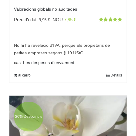
Valoracions globals no auditades
El
El
Preu d'edat:
NOU
7,95
€
9,95
€
Valorat
preu
preu
amb
5.00
des
5
original
actual
era:
és:
No hi ha revelació d'IVA, perquè els propietaris de
9,95 €
7,95 €.
petites empreses segons § 19 UStG.
cas.
Les despeses d'enviament
al carro
Detalls
20% Descompte