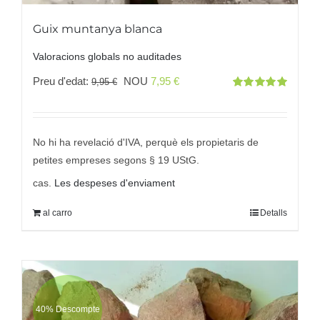
Guix muntanya blanca
Valoracions globals no auditades
El
El
Preu d'edat:
NOU
7,95
€
9,95
€
Valorat
preu
preu
amb
5.00
des
5
original
actual
era:
és:
No hi ha revelació d'IVA, perquè els propietaris de
9,95 €
7,95 €.
petites empreses segons § 19 UStG.
cas.
Les despeses d'enviament
al carro
Detalls
40% Descompte