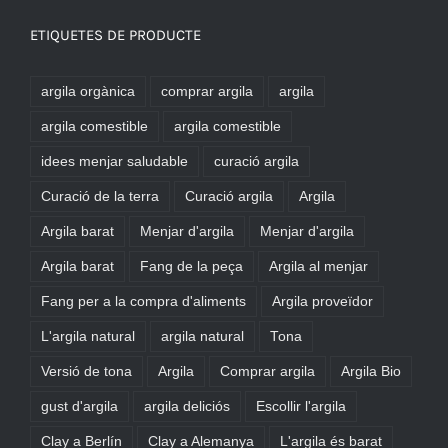
ETIQUETES DE PRODUCTE
argila orgànica
comprar argila
argila
argila comestible
argila comestible
idees menjar saludable
curació argila
Curació de la terra
Curació argila
Argila
Argila barat
Menjar d'argila
Menjar d'argila
Argila barat
Fang de la peça
Argila al menjar
Fang per a la compra d'aliments
Argila proveïdor
L'argila natural
argila natural
Tona
Versió de tona
Argila
Comprar argila
Argila Bio
gust d'argila
argila deliciós
Escollir l'argila
Clay a Berlín
Clay a Alemanya
L'argila és barat