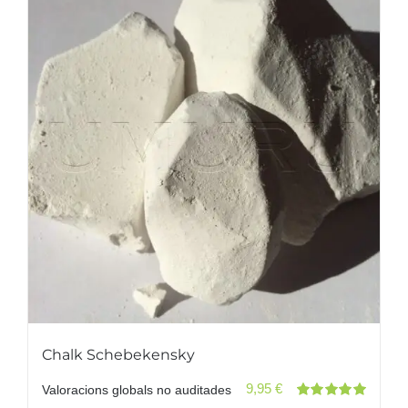
Chalk Schebekensky
9,95
€
Valoracions globals no auditades