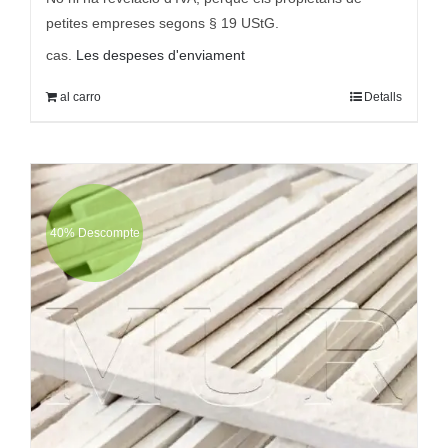
9,95 €
7,95 €.
petites empreses segons § 19 UStG.
cas.
Les despeses d'enviament
al carro
Detalls
40% Descompte