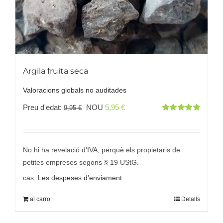
Argila fruita seca
Valoracions globals no auditades
El
El
Preu d'edat:
NOU
5,95
€
9,95
€
Valorat
preu
preu
amb
5.00
des
5
original
actual
era:
és:
No hi ha revelació d'IVA, perquè els propietaris de
9,95 €
5,95 €.
petites empreses segons § 19 UStG.
cas.
Les despeses d'enviament
al carro
Detalls