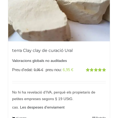
terra Clay clay de curació Ural
Valoracions globals no auditades
El
El
Preu d'edat:
preu nou:
6,95
€
9,95
€
Valorat
preu
preu
amb
5.00
des
5
original
actual
era:
és:
No hi ha revelació d'IVA, perquè els propietaris de
9,95 €
6,95 €.
petites empreses segons § 19 UStG.
cas.
Les despeses d'enviament