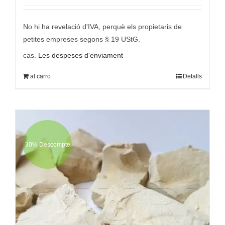
amb
5.00
des
5
original
actual
era:
és:
No hi ha revelació d'IVA, perquè els propietaris de
9,95 €
6,95 €.
petites empreses segons § 19 UStG.
cas.
Les despeses d'enviament
al carro
Detalls
30% Descompte