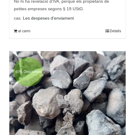
era:
és:
No hi ha revelació d'IVA, perquè els propietaris de
9,95 €
5,95 €.
petites empreses segons § 19 UStG.
cas.
Les despeses d'enviament
al carro
Detalls
40% Descompte