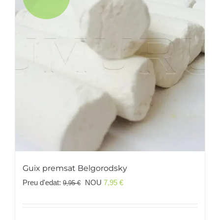
Guix premsat Belgorodsky
El
El
Preu d'edat:
NOU
7,95
€
9,95
€
preu
preu
original
actual