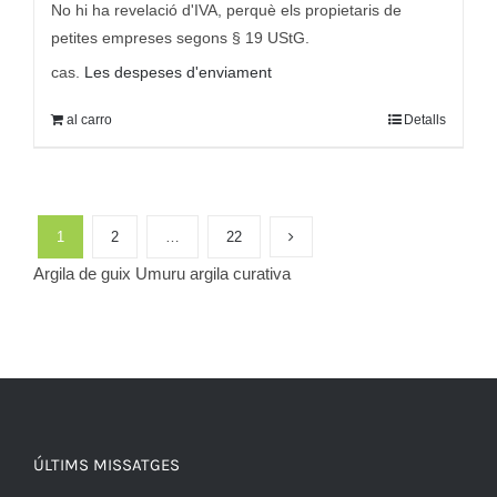
era:
és:
No hi ha revelació d'IVA, perquè els propietaris de
9,95 €
7,95 €.
petites empreses segons § 19 UStG.
cas.
Les despeses d'enviament
al carro
Detalls
1
2
…
22
Argila de guix Umuru argila curativa
ÚLTIMS MISSATGES