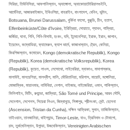
সিরিয়া, তিউনিসিয়া, আফগানিস্তান, অ্যাঙ্গোলা, অ্যাকোয়াটোরিয়ালগুইনি,
আর্মেনিয়া, আজারবাইজান, ইথিওপিয়া, বাহরাইন, বাংলাদেশ, বেনিন, ভুটান,
Botsuana
,
Brunei Darussalam
, বুর্কিনা ফাসো, বুরুন্ডি, চীন, হতাশ,
Elfenbeinküste/Côte d’Ivoire
, ইরিত্রিয়া, সোয়াতে, গ্যাবন, গাম্বিয়া,
জর্জিয়া, ঘানা, গিনি, গিনি-বিসাউ, হংকং, যদি, ইন্দোনেশিয়া, ইরাক, ইরান, জাপান,
ইয়েমেন, কম্বোডিয়া, ক্যামেরুন, ক্যাপ ভার্দে, কাজাখস্তান, ট্রেন, কেনিয়া,
কিরগিজস্তান, কমোরেন,
Kongo
(
demokratische Republik
),
Kongo
(
Republik
),
Korea
(
demokratische Volksrepublik
),
Korea
(
Republik
), কুয়েত, লাওস, লেসোথো, লাইবেরিয়া, ম্যাকাও, মাদাগাস্কার,
মালাউই, মালয়েশিয়া, মালদ্বীপ, মালি, মৌরিতানিয়া, মরিশাস, মায়োট, মঙ্গোলিয়া,
মোজাম্বিক, মায়ানমার, নামিবিয়া, নেপাল, নাইজার, নাইজেরিয়া, ওমান, পাকিস্তান,
ফিলিপাইন, মিটিং, রুয়ান্ডা, জাম্বিয়া,
São Tomé und Principe
, আরব সৌদি,
সেনেগাল, সেশেলস, সিয়েরা লিওন, জিম্বাবুয়ে, সিঙ্গাপুর, শ্রীলংকা, সেন্ট. হেলেনা
(
Ascension
,
Tristan da Cunha
), দক্ষিন আফ্রিকা, সুদান, তাজিকিস্তান,
তাইওয়ান, তানজানিয়া, থাইল্যান্ড,
Timor-Leste
, যাও, ত্রিনিদাদ ও টোবাগো,
চাদ, তুর্কমেনিস্তান, উগান্ডা, উজবেকিস্তান,
Vereinigten Arabischen