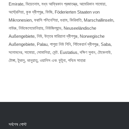
Emirate
, ভিয়েতনাম, মধ্য আফ্রিকান প্রজাতন্ত্র, আমেরিকান সামোয়া,
অস্ট্রেলিয়া, কুক দ্বীপপুঞ্জ, ফিজি,
Föderierten Staaten von
Mikronesien
, ফরাসি পলিনেশিয়া, গুয়াম, কিরিবাতি,
Marschallinseln
,
নাউরু, নিউকেলেডোনিয়ায়, নিউজিল্যান্ড,
Neuseeländische
Außengebiete
, নিউ, উত্তর মারিয়ানা দ্বীপপুঞ্জ,
Norwegische
Außengebiete
,
Palau
, পাপুয়া নিউ গিনি, পিটকেয়ার্ন দ্বীপপুঞ্জ,
Saba
,
সলোমনের, সামোয়া, সোমালিয়া, সেন্ট.
Eustatius
, দক্ষিণ সুদান, টোকেলাউ,
টোঙ্গা, টুভালু, ভানুয়াতু, ওয়ালিস এবং ফুটুনা, পশ্চিম সাহারা
সর্বশেষ পোস্ট