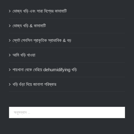
ভোজ্য খড়ি এবং সারা বিশ্বের কাদামাটি
ভোজ্য খড়ি & কাদামাটি
স্লেট পেনসিল প্রাকৃতিক স্বাভাবিক & বড়
আমি খড়ি খাওয়া
পায়খানা থেকে বেরিয়ে dehumidifying খড়ি
খড়ি গুঁড়া দিয়ে জানালা পরিষ্কার