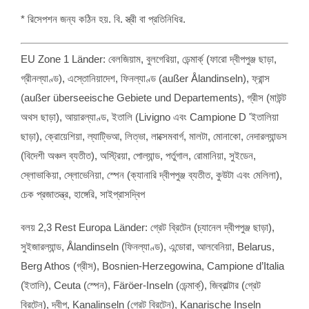
* রিসেপশন জন্য কঠিন হয়. বি. স্ত্রী বা প্রতিনিধির.
EU Zone
1
Länder
: বেলজিয়াম, বুলগেরিয়া, ডেন্মার্ক্ (ফারো দ্বীপপুঞ্জ ছাড়া,
গ্রীনল্যাণ্ড), এস্তোনিয়াদেশ, ফিনল্যাণ্ড (
außer Ålandinseln
), ফ্রান্স
(
außer überseeische Gebiete und Departements
), গ্রীস (মাউন্ট
অথস ছাড়া), আয়ারল্যাণ্ড, ইতালি (Livigno এবং Campione D 'ইতালিয়া
ছাড়া), ক্রোয়েশিয়া, ল্যাট্ভিআ, লিত্ভা, লাক্সেমবার্গ, মালটা, মোনাকো, নেদারল্যান্ডস
(বিদেশী অঞ্চল ব্যতীত), অস্ট্রিয়া, পোল্যান্ড, পর্তুগাল, রোমানিয়া, সুইডেন,
স্লোভাকিয়া, স্লোভেনিয়া, স্পেন (ক্যানারি দ্বীপপুঞ্জ ব্যতীত, কুউটা এবং মেলিলা),
চেক প্রজাতন্ত্র, হাঙ্গেরি, সাইপ্রাসদ্বিপ
বলয় 2,3
Rest Europa Länder
: গ্রেট ব্রিটেন (চ্যানেল দ্বীপপুঞ্জ ছাড়া),
সুইজারল্যান্ড,
Ålandinseln
(ফিনল্যাণ্ড), এন্ডোরা, আলবেনিয়া,
Belarus
,
Berg Athos
(গ্রীস),
Bosnien-Herzegowina
,
Campione d’Italia
(ইতালি),
Ceuta
(স্পেন),
Färöer-Inseln
(ডেন্মার্ক্), জিব্রাল্টার (গ্রেট
ব্রিটেন), দ্বীপ,
Kanalinseln
(গ্রেট ব্রিটেন),
Kanarische Inseln