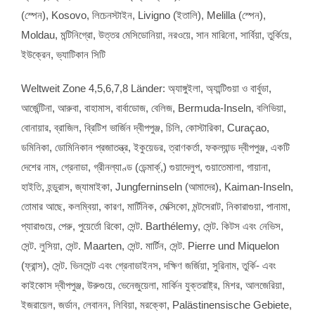
(স্পেন),
Kosovo
, লিচেনস্টাইন,
Livigno
(ইতালি),
Melilla
(স্পেন),
Moldau
, মন্টিনিগ্রো, উত্তর মেসিডোনিয়া, নরওয়ে, সান মারিনো, সার্বিয়া, তুর্কিয়ে,
ইউক্রেন, ভ্যাটিকান সিটি
Weltweit Zone
4,5,6,7,8
Länder
: অ্যাঙ্গুইলা, অ্যান্টিগুয়া ও বার্বুডা,
আর্জেন্টিনা, আরুবা, বাহামাস, বার্বাডোজ, বেলিজ,
Bermuda-Inseln
, বলিভিয়া,
বোনায়ার, ব্রাজিল, ব্রিটিশ ভার্জিন দ্বীপপুঞ্জ, চিলি, কোস্টারিকা,
Curaçao
,
ডমিনিকা, ডোমিনিকান প্রজাতন্ত্র, ইকুয়েডর, ত্রাণকর্তা, ফকল্যান্ড দ্বীপপুঞ্জ, একটি
দেশের নাম, গ্রেনাডা, গ্রীনল্যাণ্ড (ডেন্মার্ক্,) গুয়াদেলুপ, গুয়াতেমালা, গায়ানা,
হাইতি, হন্ডুরাস, জ্যামাইকা,
Jungferninseln
(আমাদের),
Kaiman-Inseln
,
তোমার আছে, কলম্বিয়া, কারণ, মার্টিনিক, মেক্সিকো, মন্টসেরাট, নিকারাগুয়া, পানামা,
প্যারাগুয়ে, পেরু, পুয়ের্তো রিকো, সেন্ট.
Barthélemy
, সেন্ট. কিটস এবং নেভিস,
সেন্ট. লুসিয়া, সেন্ট.
Maarten
, সেন্ট. মার্টিন, সেন্ট.
Pierre und Miquelon
(ফ্রান্স), সেন্ট. ভিনসেন্ট এবং গ্রেনাডাইনস, দক্ষিণ জর্জিয়া, সুরিনাম, তুর্কি- এবং
কাইকোস দ্বীপপুঞ্জ, উরুগুয়ে, ভেনেজুয়েলা, মার্কিন যুক্তরাষ্ট্র, মিশর, আলজেরিয়া,
ইজরায়েল, জর্ডান, লেবানন, লিবিয়া, মরক্কো,
Palästinensische Gebiete
,