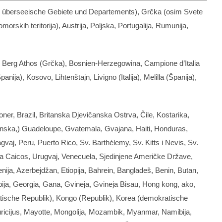
 überseeische Gebiete und Departements
), Grčka (osim Svete
orskih teritorija), Austrija, Poljska, Portugalija, Rumunija,
,
Berg Athos
(Grčka),
Bosnien-Herzegowina
,
Campione d’Italia
panija),
Kosovo
, Lihtenštajn,
Livigno
(Italija),
Melilla
(Španija),
 Boner, Brazil, Britanska Djevičanska Ostrva, Čile, Kostarika,
nska,) Guadeloupe, Gvatemala, Gvajana, Haiti, Honduras,
agvaj, Peru, Puerto Rico, Sv.
Barthélemy
, Sv. Kitts i Nevis, Sv.
rva Caicos, Urugvaj, Venecuela, Sjedinjene Američke Države,
enija, Azerbejdžan, Etiopija, Bahrein, Bangladeš, Benin, Butan,
bija, Georgia, Gana, Gvineja, Gvineja Bisau, Hong kong, ako,
ische Republik
), Kongo (
Republik
),
Korea
(
demokratische
Mauricijus, Mayotte, Mongolija, Mozambik, Myanmar, Namibija,