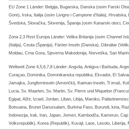
EU Zone
1
Länder
: Belgija, Bugarska, Danska (osim Farski Otoci
Gore), Irska, Italija (osim Livigno i Campione d'Italia), Hrvatska
Švedska, Slovačka, Slovenija, Španija (osim Kanarski otoci, Ceu
Zona 2,3
Rest Europa Länder
: Velika Britanija (osim Channel Is
(Italija),
Ceuta
(Španija),
Färöer-Inseln
(Danska), Gibraltar (Velika
Moldau
, Crna Gora, Sjeverna Makedonija, Norveška, San Marino, 
Weltweit Zone
4,5,6,7,8
Länder
: Angvila, Antigva i Barbuda, Ar
Curaçao, Dominika, Dominikanska republika, Ekvador, El Salva
Jamajka,
Jungferninseln
(Američki),
Kaiman-Inseln
, Ti imaš, K
Lucia, Sv.
Maarten
, Sv. Martin, Sv.
Pierre und Miquelon
(Francus
Egipat, Alžir, Izrael, Jordan, Liban, Libija, Maroko,
Palästinensis
Botsuana
,
Brunei Darussalam
, Burkina Faso, Burundi, kina, R
Indonezija, Irak, Iran, Japan, Jemen, Kambodža, Kamerun, Cap 
Volksrepublik
),
Korea
(
Republik
), Kuvajt, Laos, Lesoto, Liberij