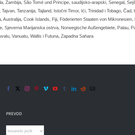
da, Zambija,
São Tomé und Principe
, saudijsko-arapski, Senegal, Sej
, Tajvan, Tanzanija, Tajland, Istočni Timor, Ići, Trinidad i Tobago, Č
Australija, Cook Islands, Fiji,
Föderierten Staaten von Mikronesien
,
ue, Sjeverna Marijanska ostrva,
Norwegische Außengebiete
, Palau, P
Tuvalu, Vanuatu, Wallis i Futuna, Zapadna Sahara
PREVOD