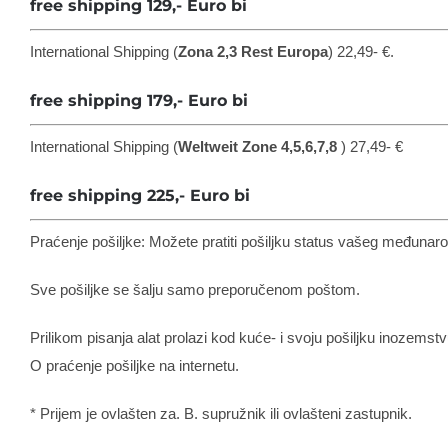
free shipping 129,- Euro bi
International Shipping (
Zona 2,3
Rest Europa
) 22,49- €.
free shipping 179,- Euro bi
International Shipping (
Weltweit Zone
4,5,6,7,8
) 27,49- €
free shipping 225,- Euro bi
Praćenje pošiljke: Možete pratiti pošiljku status vašeg međunarodn
Sve pošiljke se šalju samo preporučenom poštom.
Prilikom pisanja alat prolazi kod kuće- i svoju pošiljku inozems
O praćenje pošiljke na internetu.
* Prijem je ovlašten za. B. supružnik ili ovlašteni zastupnik.