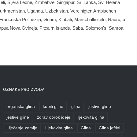
šeli, Sijera Leone, Zimbabve, Singapur, Šri Lanka, Sv. Helena
ad, turkmenistan, Uganda, Uzbekistan,
Vereinigten Arabischen
 Francuska Polinezija, Guam, Kiribati,
Marschallinseln
, Nauru, u
apua Nova Gvineja, Pitcairn Islands,
Saba
, Solomon's, Samoa,
OZNAKE PROIZVODA
organska glina
kupiti gline
glina
jestive gline
jestive gline
zdrav obrok ideje
ljekovita glina
Liječenje zemlje
Ljekovita glina
Glina
Glina jeftini