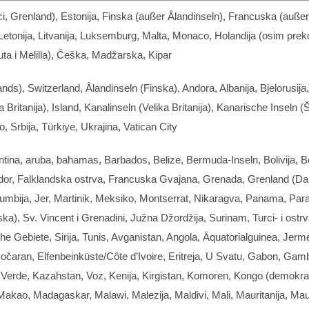
, Grenland), Estonija, Finska (
außer Ålandinseln
), Francuska (
außer
, Letonija, Litvanija, Luksemburg, Malta, Monaco, Holandija (osim prekom
ta i Melilla), Češka, Madžarska, Kipar
lands), Switzerland,
Ålandinseln
(Finska), Andora, Albanija, Bjelorusija
 Britanija), Island,
Kanalinseln
(Velika Britanija),
Kanarische Inseln
(Š
Srbija, Türkiye, Ukrajina, Vatican City
gentina, aruba, bahamas, Barbados, Belize,
Bermuda-Inseln
, Bolivija,
dor, Falklandska ostrva, Francuska Gvajana, Grenada, Grenland (Da
olumbija, Jer, Martinik, Meksiko, Montserrat, Nikaragva, Panama, Par
ka), Sv. Vincent i Grenadini, Južna Džordžija, Surinam, Turci- i ost
che Gebiete
, Sirija, Tunis, Avganistan, Angola, Äquatorialguinea, Jerm
azočaran,
Elfenbeinküste/Côte d’Ivoire
, Eritreja, U Svatu, Gabon, Gam
Verde, Kazahstan, Voz, Kenija, Kirgistan, Komoren, Kongo (
demokrat
a, Makao, Madagaskar, Malawi, Malezija, Maldivi, Mali, Mauritanija, 