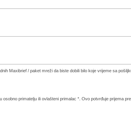
ih Maxibrief / paket mreži da biste dobili bilo koje vrijeme sa pošilj
tvu osobno primatelju ili ovlašteni primalac *. Ovo potvrđuje prijema