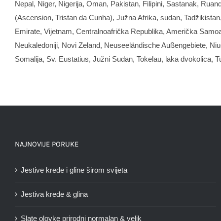
Nepal, Niger, Nigerija, Oman, Pakistan, Filipini, Sastanak, Ruan
(
Ascension
,
Tristan da Cunha
), Južna Afrika, sudan, Tadžikistan
Emirate
, Vijetnam, Centralnoafrička Republika, Američka Samoa, 
Neukaledoniji, Novi Zeland,
Neuseeländische Außengebiete
, Ni
Somalija, Sv.
Eustatius
, Južni Sudan, Tokelau, laka dvokolica, 
NAJNOVIJE PORUKE
Jestive krede i gline širom svijeta
Jestiva krede & glina
Slate olovke prirodni normalan & velik