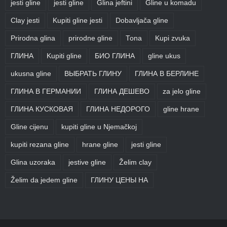
jesti gline
jesti gline
Glina jeftini
Gline u komadu
Clay jesti
Kupiti gline jesti
Dobavljača gline
Prirodna glina
prirodne gline
Tona
Kupi zvuka
ГЛИНА
Kupiti gline
БИО ГЛИНА
gline ukus
ukusna gline
ВЫБРАТЬ ГЛИНУ
ГЛИНА В БЕРЛИНЕ
ГЛИНА В ГЕРМАНИИ
ГЛИНА ДЕШЕВО
za jelo gline
ГЛИНА КУСКОВАЯ
ГЛИНА НЕДОРОГО
gline hrane
Gline cijenu
kupiti gline u Njemačkoj
kupiti rezana gline
hrane gline
jesti gline
Glina uzoraka
jestive gline
Želim clay
Želim da jedem gline
ГЛИНУ ЦЕНЫ НА