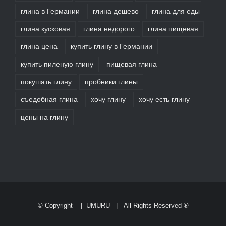
глина в Германии
глина дешево
глина для еды
глина кусковая
глина недорого
глина пищевая
глина цена
купить глину в Германии
купить пиленую глину
пищевая глина
покушать глину
пробники глины
съедобная глина
хочу глину
хочу есть глину
цены на глину
© Copyright
|
UMURU
| All Rights Reserved ®