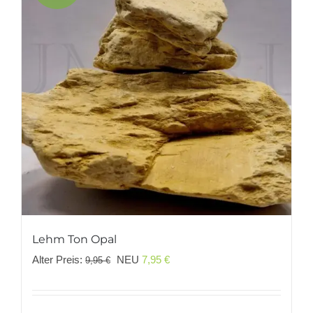
Lehm Ton Opal
Ursprünglicher
Aktueller
Alter Preis:
NEU
7,95
€
9,95
€
Preis
Preis
war:
ist: