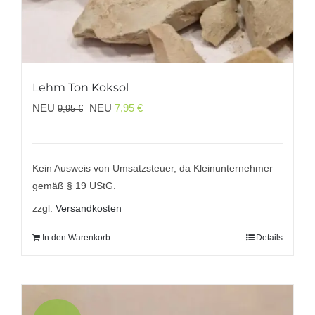
Lehm Ton Koksol
Ursprünglicher
Aktueller
NEU
NEU
7,95
€
9,95
€
Preis
Preis
war:
ist:
9,95 €
7,95 €.
Kein Ausweis von Umsatzsteuer, da Kleinunternehmer
gemäß § 19 UStG.
zzgl.
Versandkosten
In den Warenkorb
Details