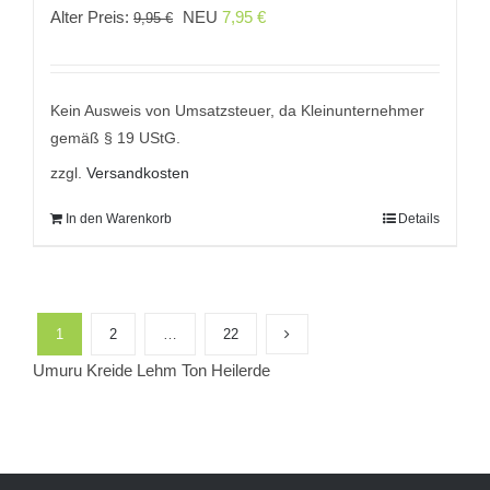
Ursprünglicher
Aktueller
Alter Preis:
NEU
7,95
€
9,95
€
Preis
Preis
war:
ist:
9,95 €
7,95 €.
Kein Ausweis von Umsatzsteuer, da Kleinunternehmer
gemäß § 19 UStG.
zzgl.
Versandkosten
In den Warenkorb
Details
1
2
…
22
Umuru Kreide Lehm Ton Heilerde