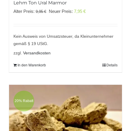
Lehm Ton Ural Marmor
Ursprünglicher
Aktueller
Alter Preis:
Neuer Preis:
7,95
€
9,95
€
Preis
Preis
war:
ist:
9,95 €
7,95 €.
Kein Ausweis von Umsatzsteuer, da Kleinunternehmer
gemäß § 19 UStG.
zzgl.
Versandkosten
In den Warenkorb
Details
20% Rabatt