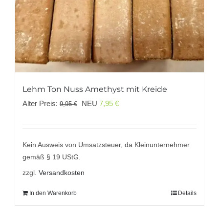
Lehm Ton Nuss Amethyst mit Kreide
Ursprünglicher
Aktueller
Alter Preis:
NEU
7,95
€
9,95
€
Preis
Preis
war:
ist:
9,95 €
7,95 €.
Kein Ausweis von Umsatzsteuer, da Kleinunternehmer
gemäß § 19 UStG.
zzgl.
Versandkosten
In den Warenkorb
Details