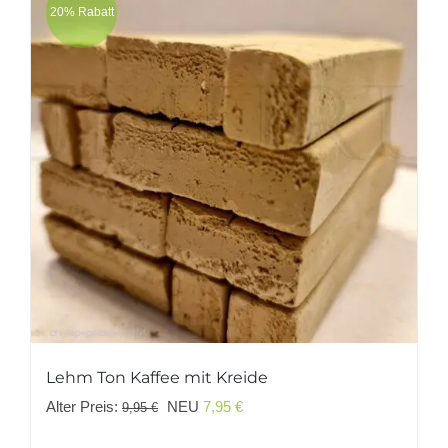
20% Rabatt
Lehm Ton Kaffee mit Kreide
Ursprünglicher
Aktueller
Alter Preis:
NEU
7,95
€
9,95
€
Preis
Preis