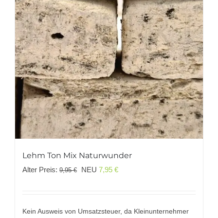
Lehm Ton Mix Naturwunder
Ursprünglicher
Aktueller
Alter Preis:
NEU
7,95
€
9,95
€
Preis
Preis
war:
ist:
9,95 €
7,95 €.
Kein Ausweis von Umsatzsteuer, da Kleinunternehmer