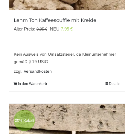
Lehm Ton Kaffeesouffle mit Kreide
Ursprünglicher
Aktueller
Alter Preis:
NEU
7,95
€
9,95
€
Preis
Preis
war:
ist:
9,95 €
7,95 €.
Kein Ausweis von Umsatzsteuer, da Kleinunternehmer
gemäß § 19 UStG.
zzgl.
Versandkosten
In den Warenkorb
Details
20% Rabatt