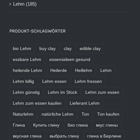
Lehm
(185)
PRODUKT-SCHLAGWÖRTER
bio Lehm
buy clay
clay
edible clay
essbare Lehm
essensideen gesund
heilende Lehm
Heilerde
Heillehm
Lehm
Lehm billig
Lehm essen
Lehm fressen
Lehm günstig
Lehm im Stück
Lehm zum essen
Lehm zum essen kaufen
Lieferant Lehm
Naturlehm
natürliche Lehm
Ton
Ton kaufen
Глина
Купить глину
био глина
вкус глины
вкусная глина
выбрать глину
глина в Берлине