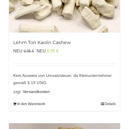
Lehm Ton Kaolin Cashew
Ursprünglicher
Aktueller
NEU
NEU
8,95
€
9,95
€
Preis
Preis
war:
ist:
9,95 €
8,95 €.
Kein Ausweis von Umsatzsteuer, da Kleinunternehmer
gemäß § 19 UStG.
zzgl.
Versandkosten
In den Warenkorb
Details