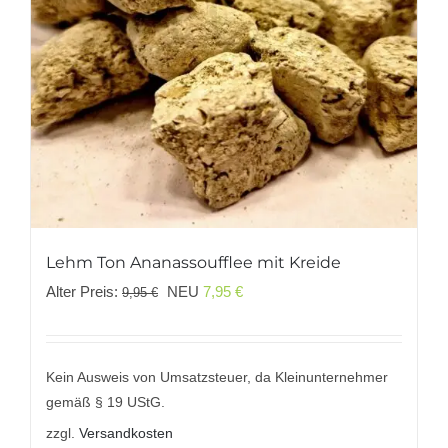
Lehm Ton Ananassoufflеe mit Kreide
Ursprünglicher
Aktueller
Alter Preis:
NEU
7,95
€
9,95
€
Preis
Preis
war:
ist:
9,95 €
7,95 €.
Kein Ausweis von Umsatzsteuer, da Kleinunternehmer
gemäß § 19 UStG.
zzgl.
Versandkosten