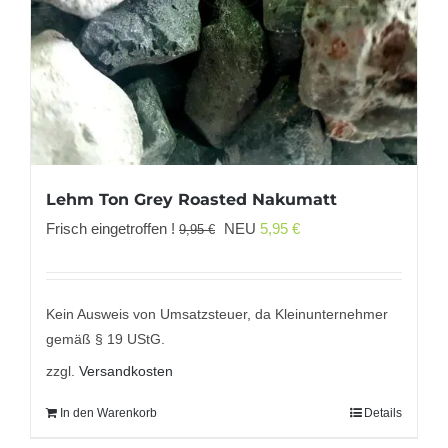
Lehm Ton Grey Roasted Nakumatt
Ursprünglicher
Aktueller
Frisch eingetroffen !
NEU
5,95
€
9,95
€
Preis
Preis
war:
ist:
9,95 €
5,95 €.
Kein Ausweis von Umsatzsteuer, da Kleinunternehmer
gemäß § 19 UStG.
zzgl.
Versandkosten
In den Warenkorb
Details