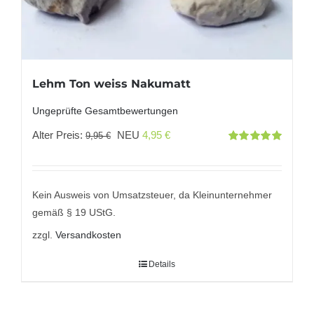
Lehm Ton weiss Nakumatt
Ungeprüfte Gesamtbewertungen
Ursprünglicher
Aktueller
Alter Preis:
NEU
4,95
€
9,95
€
Bewertet
Preis
Preis
mit
5.00
von
5
war:
ist:
9,95 €
4,95 €.
Kein Ausweis von Umsatzsteuer, da Kleinunternehmer
gemäß § 19 UStG.
zzgl.
Versandkosten
Details