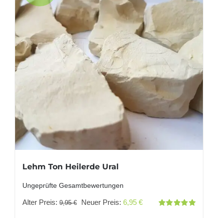
Lehm Ton Heilerde Ural
Ungeprüfte Gesamtbewertungen
Ursprünglicher
Aktueller
Alter Preis:
Neuer Preis:
6,95
€
9,95
€
Bewertet
Preis
Preis