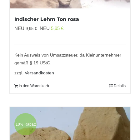
Indischer Lehm Ton rosa
Ursprünglicher
Aktueller
NEU
NEU
5,95
€
9,95
€
Preis
Preis
war:
ist:
9,95 €
5,95 €.
Kein Ausweis von Umsatzsteuer, da Kleinunternehmer
gemäß § 19 UStG.
zzgl.
Versandkosten
In den Warenkorb
Details
10% Rabatt