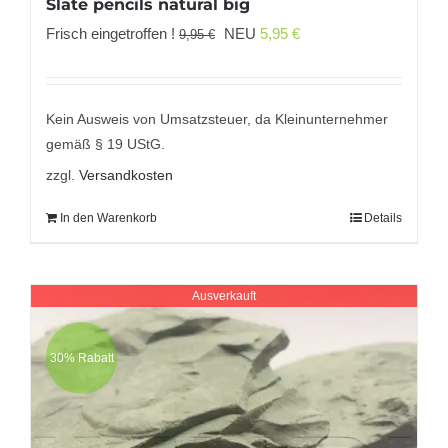
Slate pencils natural big
Ursprünglicher
Aktueller
Frisch eingetroffen !
NEU
5,95
€
9,95
€
Preis
Preis
war:
ist:
9,95 €
5,95 €.
Kein Ausweis von Umsatzsteuer, da Kleinunternehmer
gemäß § 19 UStG.
zzgl.
Versandkosten
In den Warenkorb
Details
Ausverkauft
30% Rabatt