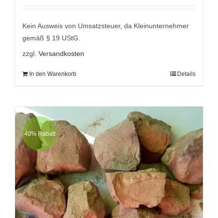
mit
5.00
von
5
war:
ist:
9,95 €
6,95 €.
Kein Ausweis von Umsatzsteuer, da Kleinunternehmer
gemäß § 19 UStG.
zzgl.
Versandkosten
In den Warenkorb
Details
40% Rabatt