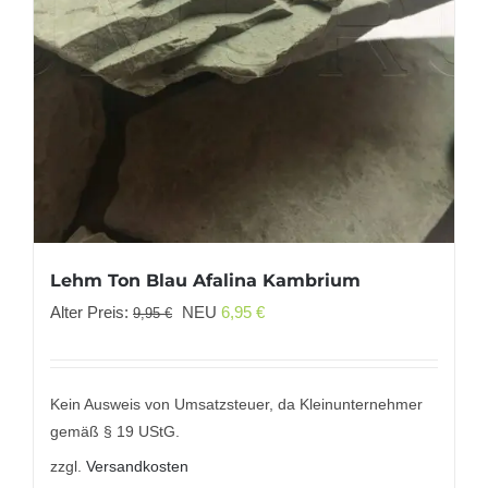
Lehm Ton Blau Afalina Kambrium
Ursprünglicher
Aktueller
Alter Preis:
NEU
6,95
€
9,95
€
Preis
Preis
war:
ist:
9,95 €
6,95 €.
Kein Ausweis von Umsatzsteuer, da Kleinunternehmer
gemäß § 19 UStG.
zzgl.
Versandkosten