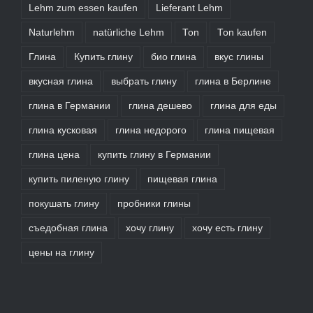
Lehm zum essen kaufen
Lieferant Lehm
Naturlehm
natürliche Lehm
Ton
Ton kaufen
Глина
Купить глину
био глина
вкус глины
вкусная глина
выбрать глину
глина в Берлине
глина в Германии
глина дешево
глина для еды
глина кусковая
глина недорого
глина пищевая
глина цена
купить глину в Германии
купить пиленую глину
пищевая глина
покушать глину
пробники глины
съедобная глина
хочу глину
хочу есть глину
цены на глину