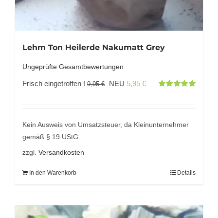
Lehm Ton Heilerde Nakumatt Grey
Ungeprüfte Gesamtbewertungen
Ursprünglicher
Aktueller
Frisch eingetroffen !
NEU
5,95
€
9,95
€
Bewertet
Preis
Preis
mit
5.00
von
5
war:
ist:
9,95 €
5,95 €.
Kein Ausweis von Umsatzsteuer, da Kleinunternehmer
gemäß § 19 UStG.
zzgl.
Versandkosten
In den Warenkorb
Details