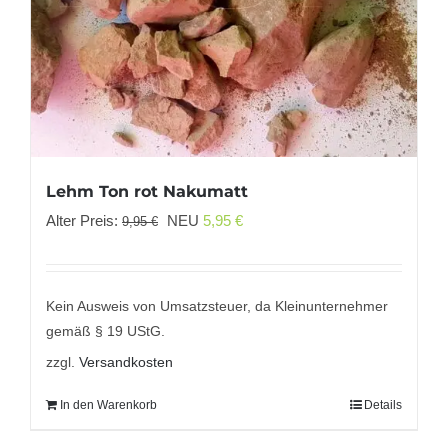
Lehm Ton rot Nakumatt
Ursprünglicher
Aktueller
Alter Preis:
NEU
5,95
€
9,95
€
Preis
Preis
war:
ist:
9,95 €
5,95 €.
Kein Ausweis von Umsatzsteuer, da Kleinunternehmer
gemäß § 19 UStG.
zzgl.
Versandkosten
In den Warenkorb
Details