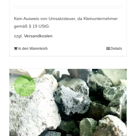
Preis
Preis
war:
ist:
9,95 €
5,95 €.
Kein Ausweis von Umsatzsteuer, da Kleinunternehmer
gemäß § 19 UStG.
zzgl.
Versandkosten
In den Warenkorb
Details
40% Rabatt