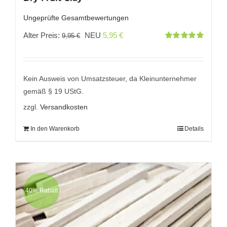
Ungeprüfte Gesamtbewertungen
Ursprünglicher
Aktueller
Alter Preis:
NEU
5,95
€
9,95
€
Bewertet
Preis
Preis
mit
5.00
von
5
war:
ist:
9,95 €
5,95 €.
Kein Ausweis von Umsatzsteuer, da Kleinunternehmer
gemäß § 19 UStG.
zzgl.
Versandkosten
In den Warenkorb
Details
40% Rabatt