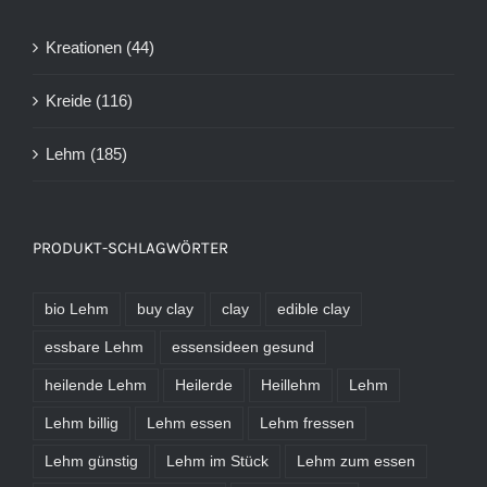
Kreationen
(44)
Kreide
(116)
Lehm
(185)
PRODUKT-SCHLAGWÖRTER
bio Lehm
buy clay
clay
edible clay
essbare Lehm
essensideen gesund
heilende Lehm
Heilerde
Heillehm
Lehm
Lehm billig
Lehm essen
Lehm fressen
Lehm günstig
Lehm im Stück
Lehm zum essen