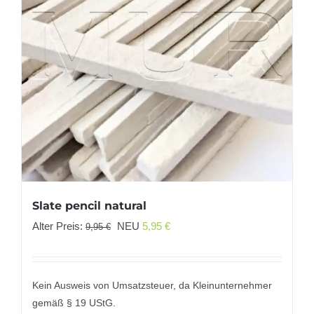
Slate pencil natural
Ursprünglicher
Aktueller
Alter Preis:
NEU
5,95
€
9,95
€
Preis
Preis
war:
ist:
9,95 €
5,95 €.
Kein Ausweis von Umsatzsteuer, da Kleinunternehmer
gemäß § 19 UStG.