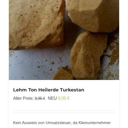
Lehm Ton Heilerde Turkestan
Ursprünglicher
Aktueller
Alter Preis:
NEU
8,95
€
9,95
€
Preis
Preis
war:
ist:
9,95 €
8,95 €.
Kein Ausweis von Umsatzsteuer, da Kleinunternehmer