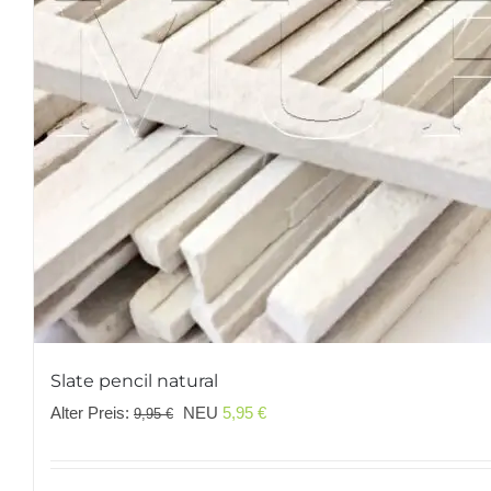
Slate pencil natural
Ursprünglicher
Aktueller
Alter Preis:
NEU
5,95
€
9,95
€
Preis
Preis
war:
ist: