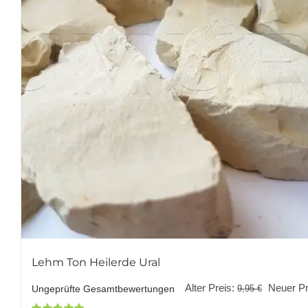
Lehm Ton Heilerde Ural
Ursprüng
Alter Preis:
Neuer Pr
9,95
€
Ungeprüfte Gesamtbewertungen
Preis