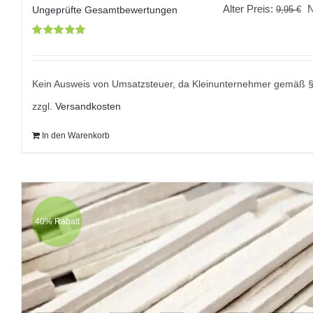
U
Alter Preis:
9,95
€
Ungeprüfte Gesamtbewertungen
P
Bewertet
w
mit
5.00
von
9
5
Kein Ausweis von Umsatzsteuer, da Kleinunternehmer gemäß 
zzgl.
Versandkosten
In den Warenkorb
40% Rabatt