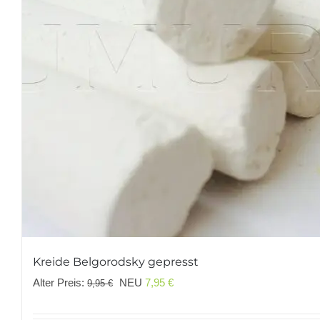
Kreide Belgorodsky gepresst
Ursprünglicher
Aktueller
Alter Preis:
NEU
7,95
€
9,95
€
Preis
Preis