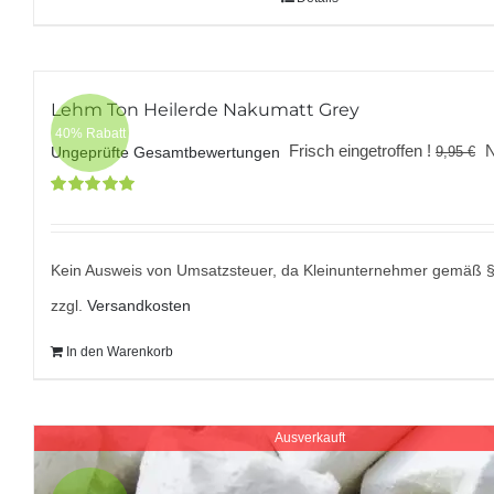
Lehm Ton Heilerde Nakumatt Grey
40% Rabatt
U
Frisch eingetroffen !
9,95
€
Ungeprüfte Gesamtbewertungen
P
Bewertet
w
mit
5.00
von
9
5
Kein Ausweis von Umsatzsteuer, da Kleinunternehmer gemäß 
zzgl.
Versandkosten
In den Warenkorb
Ausverkauft