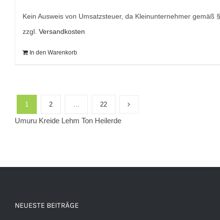
war:
ist:
9,95 €
7,95 €.
Kein Ausweis von Umsatzsteuer, da Kleinunternehmer gemäß 
zzgl.
Versandkosten
In den Warenkorb
1
2
…
22
Umuru Kreide Lehm Ton Heilerde
NEUESTE BEITRÄGE