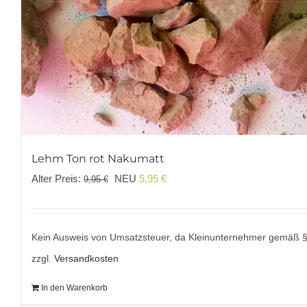
Lehm Ton rot Nakumatt
Ursprünglicher
Aktueller
Alter Preis:
NEU
5,95
€
9,95
€
Preis
Preis
war:
ist:
9,95 €
5,95 €.
Kein Ausweis von Umsatzsteuer, da Kleinunternehmer gemäß 
zzgl.
Versandkosten
In den Warenkorb