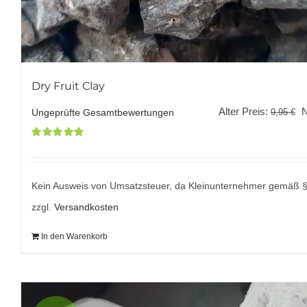
Dry Fruit Clay
U
Alter Preis:
9,95
€
Ungeprüfte Gesamtbewertungen
P
Bewertet
w
mit
5.00
von
9
5
Kein Ausweis von Umsatzsteuer, da Kleinunternehmer gemäß 
zzgl.
Versandkosten
In den Warenkorb