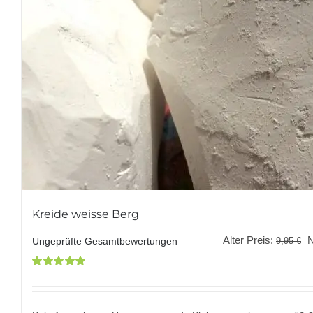
Kreide weisse Berg
U
Alter Preis:
9,95
€
Ungeprüfte Gesamtbewertungen
P
Bewertet
w
mit
5.00
von
9
5