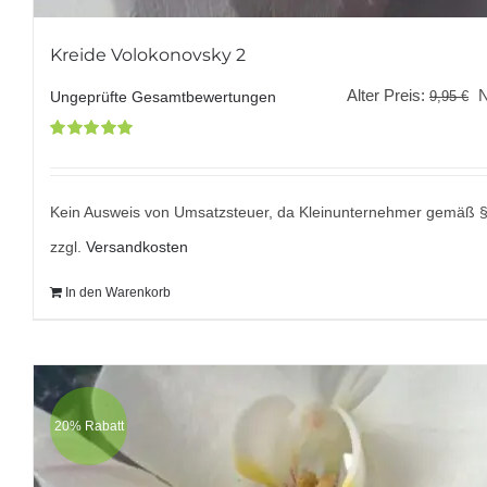
Kreide Volokonovsky 2
U
Alter Preis:
9,95
€
Ungeprüfte Gesamtbewertungen
P
Bewertet
w
mit
5.00
von
9
5
Kein Ausweis von Umsatzsteuer, da Kleinunternehmer gemäß 
zzgl.
Versandkosten
In den Warenkorb
20% Rabatt