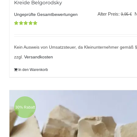
Kreide Belgorodsky
U
Alter Preis:
9,95
€
Ungeprüfte Gesamtbewertungen
P
Bewertet
w
mit
5.00
von
9
5
Kein Ausweis von Umsatzsteuer, da Kleinunternehmer gemäß 
zzgl.
Versandkosten
In den Warenkorb
30% Rabatt