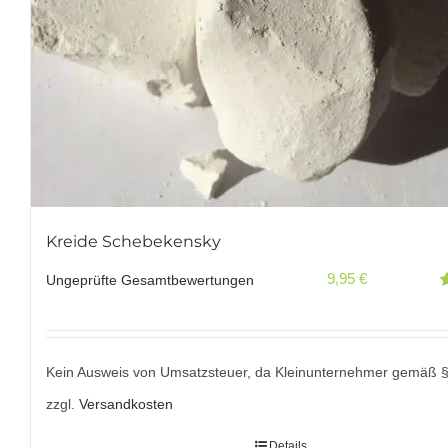
Kreide Schebekensky
9,95
€
Ungeprüfte Gesamtbewertungen
B
m
5
Kein Ausweis von Umsatzsteuer, da Kleinunternehmer gemäß 
zzgl.
Versandkosten
Details