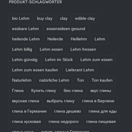
PRODUKT-SCHLAGWÖRTER
bio Lehm
buy clay
clay
edible clay
essbare Lehm
essensideen gesund
heilende Lehm
Heilerde
Heillehm
Lehm
Lehm billig
Lehm essen
Lehm fressen
Lehm günstig
Lehm im Stück
Lehm zum essen
Lehm zum essen kaufen
Lieferant Lehm
Naturlehm
natürliche Lehm
Ton
Ton kaufen
Глина
Купить глину
био глина
вкус глины
вкусная глина
выбрать глину
глина в Берлине
глина в Германии
глина дешево
глина для еды
глина кусковая
глина недорого
глина пищевая
глина цена
купить глину в Германии