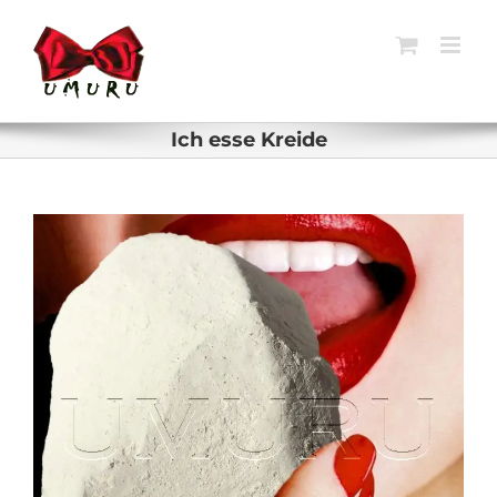
Zum
Inhalt
springen
Ich esse Kreide
Zeige
grösseres
Bild