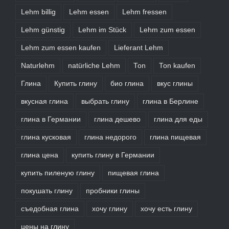
Lehm billig
Lehm essen
Lehm fressen
Lehm günstig
Lehm im Stück
Lehm zum essen
Lehm zum essen kaufen
Lieferant Lehm
Naturlehm
natürliche Lehm
Ton
Ton kaufen
Глина
Купить глину
био глина
вкус глины
вкусная глина
выбрать глину
глина в Берлине
глина в Германии
глина дешево
глина для еды
глина кусковая
глина недорого
глина пищевая
глина цена
купить глину в Германии
купить пиленую глину
пищевая глина
покушать глину
пробники глины
съедобная глина
хочу глину
хочу есть глину
цены на глину