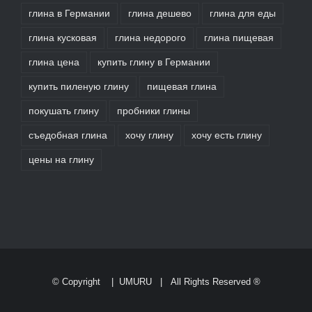
глина в Германии
глина дешево
глина для еды
глина кусковая
глина недорого
глина пищевая
глина цена
купить глину в Германии
купить пиленую глину
пищевая глина
покушать глину
пробники глины
съедобная глина
хочу глину
хочу есть глину
цены на глину
© Copyright
|
UMURU
| All Rights Reserved ®