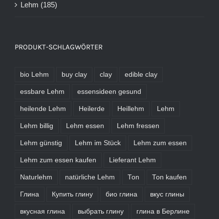
Lehm
(185)
PRODUKT-SCHLAGWÖRTER
bio Lehm
buy clay
clay
edible clay
essbare Lehm
essensideen gesund
heilende Lehm
Heilerde
Heillehm
Lehm
Lehm billig
Lehm essen
Lehm fressen
Lehm günstig
Lehm im Stück
Lehm zum essen
Lehm zum essen kaufen
Lieferant Lehm
Naturlehm
natürliche Lehm
Ton
Ton kaufen
Глина
Купить глину
био глина
вкус глины
вкусная глина
выбрать глину
глина в Берлине