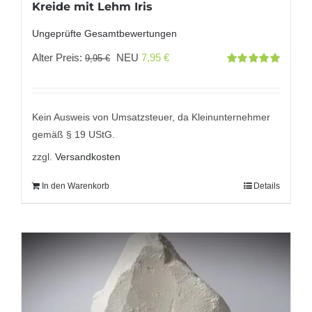
Kreide mit Lehm Iris
Ungeprüfte Gesamtbewertungen
Ursprünglicher
Aktueller
Alter Preis:
NEU
7,95
€
9,95
€
Bewertet
Preis
Preis
mit
5.00
von
5
war:
ist:
9,95 €
7,95 €.
Kein Ausweis von Umsatzsteuer, da Kleinunternehmer
gemäß § 19 UStG.
zzgl.
Versandkosten
In den Warenkorb
Details