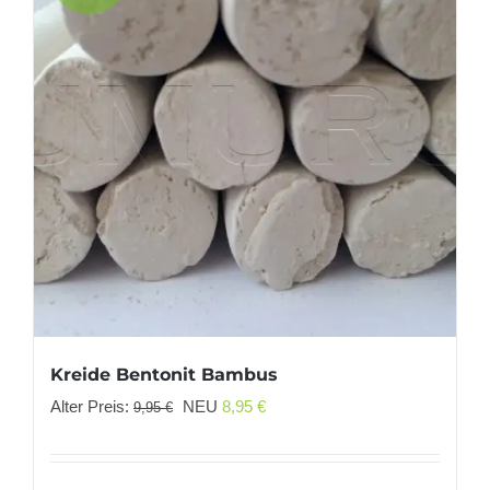
Kreide Bentonit Bambus
Ursprünglicher
Aktueller
Alter Preis:
NEU
8,95
€
9,95
€
Preis
Preis
war:
ist: