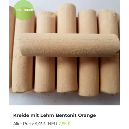
20% Rabatt
Kreide mit Lehm Bentonit Orange
Ursprünglicher
Aktueller
Alter Preis:
NEU
7,95
€
9,95
€