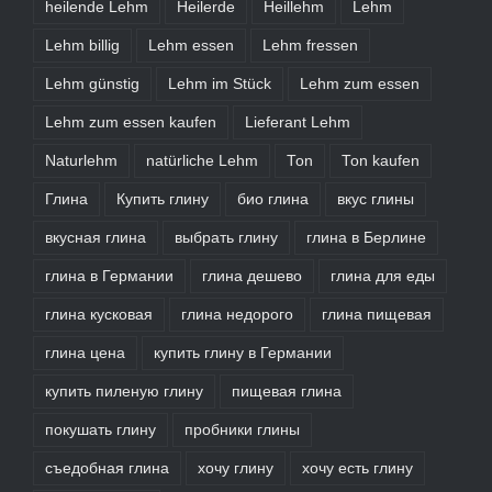
heilende Lehm
Heilerde
Heillehm
Lehm
Lehm billig
Lehm essen
Lehm fressen
Lehm günstig
Lehm im Stück
Lehm zum essen
Lehm zum essen kaufen
Lieferant Lehm
Naturlehm
natürliche Lehm
Ton
Ton kaufen
Глина
Купить глину
био глина
вкус глины
вкусная глина
выбрать глину
глина в Берлине
глина в Германии
глина дешево
глина для еды
глина кусковая
глина недорого
глина пищевая
глина цена
купить глину в Германии
купить пиленую глину
пищевая глина
покушать глину
пробники глины
съедобная глина
хочу глину
хочу есть глину