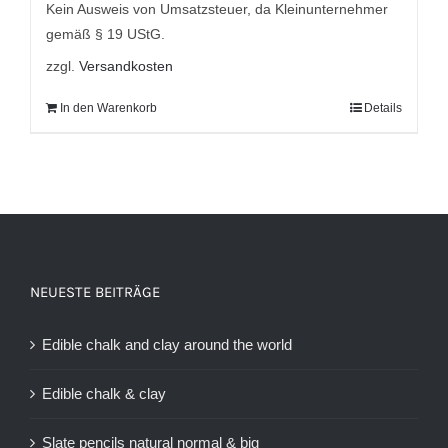
Kein Ausweis von Umsatzsteuer, da Kleinunternehmer
gemäß § 19 UStG.
zzgl.
Versandkosten
In den Warenkorb
Details
NEUESTE BEITRÄGE
Edible chalk and clay around the world
Edible chalk & clay
Slate pencils natural normal & big