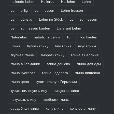
heilende Lehm
Heilerde
Heillehm
Lehm
Lehm billig
Lehm essen
Lehm fressen
Lehm günstig
Lehm im Stück
Lehm zum essen
Lehm zum essen kaufen
Lieferant Lehm
Naturlehm
natürliche Lehm
Ton
Ton kaufen
Глина
Купить глину
био глина
вкус глины
вкусная глина
выбрать глину
глина в Берлине
глина в Германии
глина дешево
глина для еды
глина кусковая
глина недорого
глина пищевая
глина цена
купить глину в Германии
купить пиленую глину
пищевая глина
покушать глину
пробники глины
съедобная глина
хочу глину
хочу есть глину