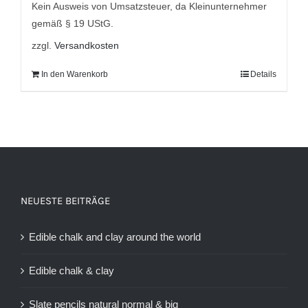
Kein Ausweis von Umsatzsteuer, da Kleinunternehmer
gemäß § 19 UStG.
zzgl.
Versandkosten
In den Warenkorb
Details
NEUESTE BEITRÄGE
Edible chalk and clay around the world
Edible chalk & clay
Slate pencils natural normal & big