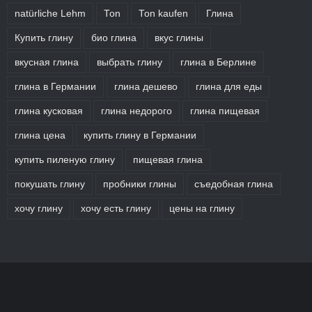
natürliche Lehm
Ton
Ton kaufen
Глина
Купить глину
био глина
вкус глины
вкусная глина
выбрать глину
глина в Берлине
глина в Германии
глина дешево
глина для еды
глина кусковая
глина недорого
глина пищевая
глина цена
купить глину в Германии
купить пиленую глину
пищевая глина
покушать глину
пробники глины
съедобная глина
хочу глину
хочу есть глину
цены на глину