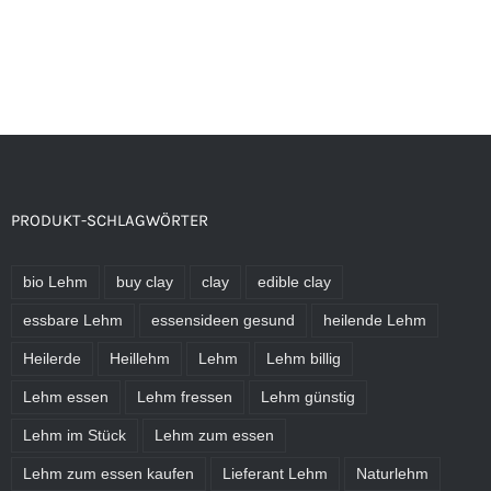
PRODUKT-SCHLAGWÖRTER
bio Lehm
buy clay
clay
edible clay
essbare Lehm
essensideen gesund
heilende Lehm
Heilerde
Heillehm
Lehm
Lehm billig
Lehm essen
Lehm fressen
Lehm günstig
Lehm im Stück
Lehm zum essen
Lehm zum essen kaufen
Lieferant Lehm
Naturlehm