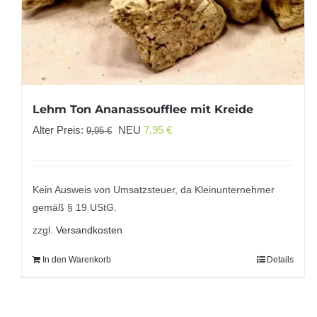
Lehm Ton Ananassoufflеe mit Kreide
Ursprünglicher
Aktueller
Alter Preis:
NEU
7,95
€
9,95
€
Preis
Preis
war:
ist:
9,95 €
7,95 €.
Kein Ausweis von Umsatzsteuer, da Kleinunternehmer
gemäß § 19 UStG.
zzgl.
Versandkosten
In den Warenkorb
Details