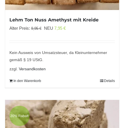
Lehm Ton Nuss Amethyst mit Kreide
Ursprünglicher
Aktueller
Alter Preis:
NEU
7,95
€
9,95
€
Preis
Preis
war:
ist:
9,95 €
7,95 €.
Kein Ausweis von Umsatzsteuer, da Kleinunternehmer
gemäß § 19 UStG.
zzgl.
Versandkosten
In den Warenkorb
Details
20% Rabatt