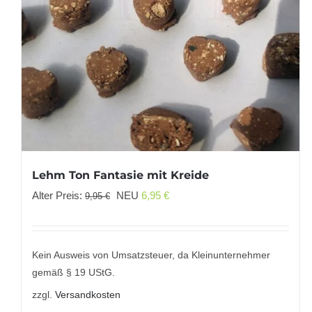
Lehm Ton Fantasie mit Kreide
Ursprünglicher
Aktueller
Alter Preis:
NEU
6,95
€
9,95
€
Preis
Preis
war:
ist:
9,95 €
6,95 €.
Kein Ausweis von Umsatzsteuer, da Kleinunternehmer
gemäß § 19 UStG.
zzgl.
Versandkosten