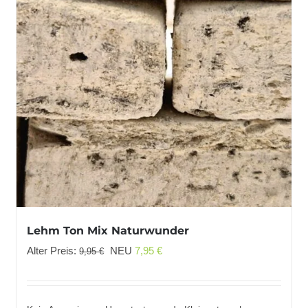
Lehm Ton Mix Naturwunder
Ursprünglicher
Aktueller
Alter Preis:
NEU
7,95
€
9,95
€
Preis
Preis
war:
ist:
9,95 €
7,95 €.