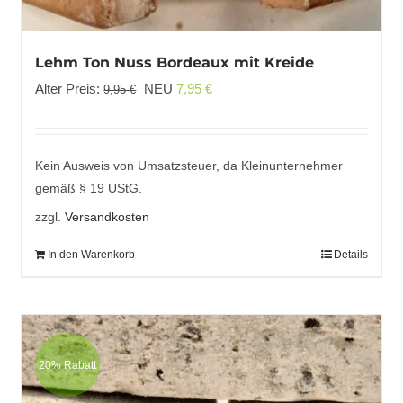
Lehm Ton Nuss Bordeaux mit Kreide
Ursprünglicher
Aktueller
Alter Preis:
NEU
7,95
€
9,95
€
Preis
Preis
war:
ist:
9,95 €
7,95 €.
Kein Ausweis von Umsatzsteuer, da Kleinunternehmer
gemäß § 19 UStG.
zzgl.
Versandkosten
In den Warenkorb
Details
20% Rabatt