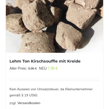
Lehm Ton Kirschsouffle mit Kreide
Ursprünglicher
Aktueller
Alter Preis:
NEU
7,95
€
9,95
€
Preis
Preis
war:
ist:
9,95 €
7,95 €.
Kein Ausweis von Umsatzsteuer, da Kleinunternehmer
gemäß § 19 UStG.
zzgl.
Versandkosten