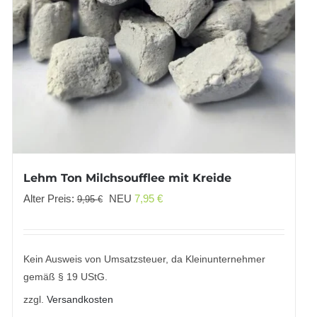
Lehm Ton Milchsoufflee mit Kreide
Ursprünglicher
Aktueller
Alter Preis:
NEU
7,95
€
9,95
€
Preis
Preis
war:
ist:
9,95 €
7,95 €.
Kein Ausweis von Umsatzsteuer, da Kleinunternehmer
gemäß § 19 UStG.
zzgl.
Versandkosten