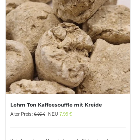
Lehm Ton Kaffeesouffle mit Kreide
Ursprünglicher
Aktueller
Alter Preis:
NEU
7,95
€
9,95
€
Preis
Preis
war:
ist:
9,95 €
7,95 €.