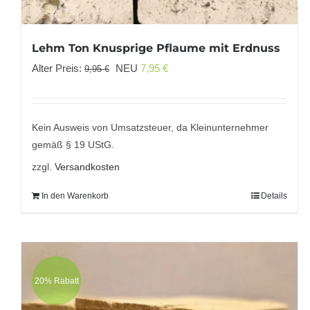
Lehm Ton Knusprige Pflaume mit Erdnuss
Ursprünglicher
Aktueller
Alter Preis:
NEU
7,95
€
9,95
€
Preis
Preis
war:
ist:
9,95 €
7,95 €.
Kein Ausweis von Umsatzsteuer, da Kleinunternehmer
gemäß § 19 UStG.
zzgl.
Versandkosten
In den Warenkorb
Details
20% Rabatt