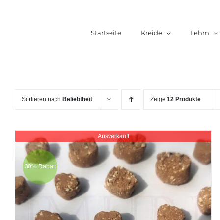
Zum
Inhalt
Startseite
Kreide
Lehm
springen
Sortieren nach
Beliebtheit
Zeige
12 Produkte
Ausverkauft
30% Rabatt