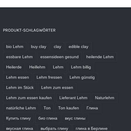
PRODUKT-SCHLAGWÖRTER
bio Lehm
buy clay
clay
edible clay
essbare Lehm
essensideen gesund
heilende Lehm
Heilerde
Heillehm
Lehm
Lehm billig
Lehm essen
Lehm fressen
Lehm günstig
Lehm im Stück
Lehm zum essen
Lehm zum essen kaufen
Lieferant Lehm
Naturlehm
natürliche Lehm
Ton
Ton kaufen
Глина
Купить глину
био глина
вкус глины
вкусная глина
выбрать глину
глина в Берлине