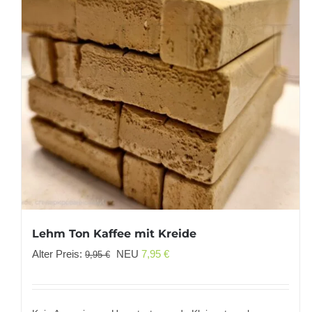
Lehm Ton Kaffee mit Kreide
Ursprünglicher
Aktueller
Alter Preis:
NEU
7,95
€
9,95
€
Preis
Preis
war:
ist:
9,95 €
7,95 €.