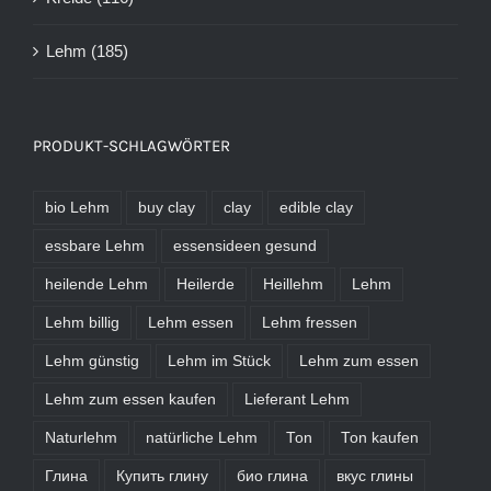
Lehm
(185)
PRODUKT-SCHLAGWÖRTER
bio Lehm
buy clay
clay
edible clay
essbare Lehm
essensideen gesund
heilende Lehm
Heilerde
Heillehm
Lehm
Lehm billig
Lehm essen
Lehm fressen
Lehm günstig
Lehm im Stück
Lehm zum essen
Lehm zum essen kaufen
Lieferant Lehm
Naturlehm
natürliche Lehm
Ton
Ton kaufen
Глина
Купить глину
био глина
вкус глины