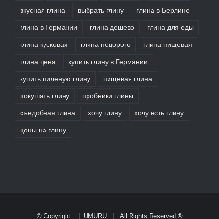
вкусная глина
выбрать глину
глина в Берлине
глина в Германии
глина дешево
глина для еды
глина кусковая
глина недорого
глина пищевая
глина цена
купить глину в Германии
купить пиленую глину
пищевая глина
покушать глину
пробники глины
съедобная глина
хочу глину
хочу есть глину
цены на глину
© Copyright
|
UMURU
| All Rights Reserved ®