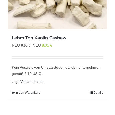
Lehm Ton Kaolin Cashew
Ursprünglicher
Aktueller
NEU
NEU
8,95
€
9,95
€
Preis
Preis
war:
ist:
9,95 €
8,95 €.
Kein Ausweis von Umsatzsteuer, da Kleinunternehmer
gemäß § 19 UStG.
zzgl.
Versandkosten
In den Warenkorb
Details