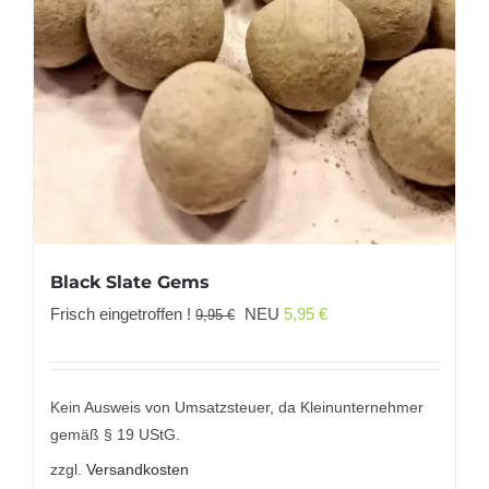
Black Slate Gems
Ursprünglicher
Aktueller
Frisch eingetroffen !
NEU
5,95
€
9,95
€
Preis
Preis
war:
ist:
9,95 €
5,95 €.
Kein Ausweis von Umsatzsteuer, da Kleinunternehmer
gemäß § 19 UStG.
zzgl.
Versandkosten