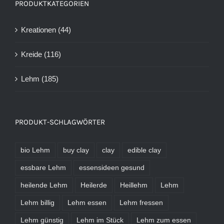
PRODUKTKATEGORIEN
Kreationen
(44)
Kreide
(116)
Lehm
(185)
PRODUKT-SCHLAGWÖRTER
bio Lehm
buy clay
clay
edible clay
essbare Lehm
essensideen gesund
heilende Lehm
Heilerde
Heillehm
Lehm
Lehm billig
Lehm essen
Lehm fressen
Lehm günstig
Lehm im Stück
Lehm zum essen