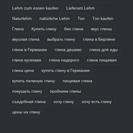
Lehm zum essen kaufen
Lieferant Lehm
Naturlehm
natürliche Lehm
Ton
Ton kaufen
Глина
Купить глину
био глина
вкус глины
вкусная глина
выбрать глину
глина в Берлине
глина в Германии
глина дешево
глина для еды
глина кусковая
глина недорого
глина пищевая
глина цена
купить глину в Германии
купить пиленую глину
пищевая глина
покушать глину
пробники глины
съедобная глина
хочу глину
хочу есть глину
цены на глину