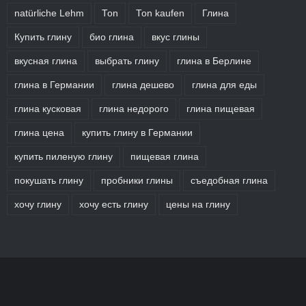
natürliche Lehm
Ton
Ton kaufen
Глина
Купить глину
био глина
вкус глины
вкусная глина
выбрать глину
глина в Берлине
глина в Германии
глина дешево
глина для еды
глина кусковая
глина недорого
глина пищевая
глина цена
купить глину в Германии
купить пиленую глину
пищевая глина
покушать глину
пробники глины
съедобная глина
хочу глину
хочу есть глину
цены на глину