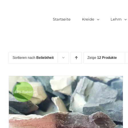
Zum
Inhalt
Startseite
Kreide
Lehm
springen
Sortieren nach
Beliebtheit
Zeige
12 Produkte
40% Rabatt