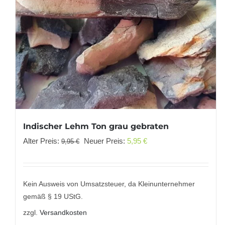
Indischer Lehm Ton grau gebraten
Ursprünglicher
Aktueller
Alter Preis:
Neuer Preis:
5,95
€
9,95
€
Preis
Preis
war:
ist:
9,95 €
5,95 €.
Kein Ausweis von Umsatzsteuer, da Kleinunternehmer
gemäß § 19 UStG.
zzgl.
Versandkosten