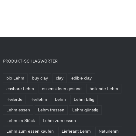
PRODUKT-SCHLAGWÖRTER
bio Lehm
buy clay
clay
edible clay
essbare Lehm
essensideen gesund
heilende Lehm
Heilerde
Heillehm
Lehm
Lehm billig
Lehm essen
Lehm fressen
Lehm günstig
Lehm im Stück
Lehm zum essen
Lehm zum essen kaufen
Lieferant Lehm
Naturlehm