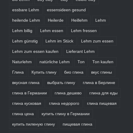
essbare Lehm
essensideen gesund
heilende Lehm
Heilerde
Heillehm
Lehm
Lehm billig
Lehm essen
Lehm fressen
Lehm günstig
Lehm im Stück
Lehm zum essen
Lehm zum essen kaufen
Lieferant Lehm
Naturlehm
natürliche Lehm
Ton
Ton kaufen
Глина
Купить глину
био глина
вкус глины
вкусная глина
выбрать глину
глина в Берлине
глина в Германии
глина дешево
глина для еды
глина кусковая
глина недорого
глина пищевая
глина цена
купить глину в Германии
купить пиленую глину
пищевая глина