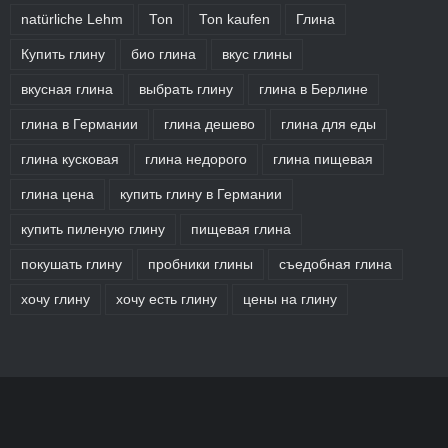
natürliche Lehm
Ton
Ton kaufen
Глина
Купить глину
био глина
вкус глины
вкусная глина
выбрать глину
глина в Берлине
глина в Германии
глина дешево
глина для еды
глина кусковая
глина недорого
глина пищевая
глина цена
купить глину в Германии
купить пиленую глину
пищевая глина
покушать глину
пробники глины
съедобная глина
хочу глину
хочу есть глину
цены на глину