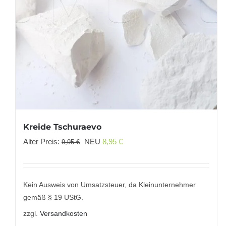
Kreide Tschuraevo
Ursprünglicher
Aktueller
Alter Preis:
NEU
8,95
€
9,95
€
Preis
Preis
war:
ist:
9,95 €
8,95 €.
Kein Ausweis von Umsatzsteuer, da Kleinunternehmer
gemäß § 19 UStG.
zzgl.
Versandkosten