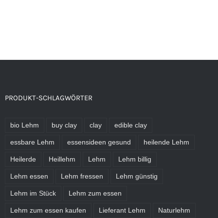
PRODUKT-SCHLAGWÖRTER
bio Lehm
buy clay
clay
edible clay
essbare Lehm
essensideen gesund
heilende Lehm
Heilerde
Heillehm
Lehm
Lehm billig
Lehm essen
Lehm fressen
Lehm günstig
Lehm im Stück
Lehm zum essen
Lehm zum essen kaufen
Lieferant Lehm
Naturlehm