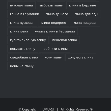
вкусная глина
выбрать глину
глина в Берлине
глина в Германии
глина дешево
глина для еды
глина кусковая
глина недорого
глина пищевая
глина цена
купить глину в Германии
купить пиленую глину
пищевая глина
покушать глину
пробники глины
съедобная глина
хочу глину
хочу есть глину
цены на глину
© Copyright
|
UMURU
| All Rights Reserved ®