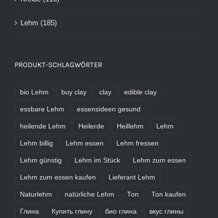
Lehm
(185)
PRODUKT-SCHLAGWÖRTER
bio Lehm
buy clay
clay
edible clay
essbare Lehm
essensideen gesund
heilende Lehm
Heilerde
Heillehm
Lehm
Lehm billig
Lehm essen
Lehm fressen
Lehm günstig
Lehm im Stück
Lehm zum essen
Lehm zum essen kaufen
Lieferant Lehm
Naturlehm
natürliche Lehm
Ton
Ton kaufen
Глина
Купить глину
био глина
вкус глины