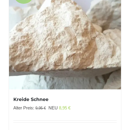
Kreide Schnee
Ursprünglicher
Aktueller
Alter Preis:
NEU
8,95
€
9,95
€
Preis
Preis
war:
ist: