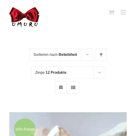
Zum
Inhalt
springen
Sortieren nach
Beliebtheit
Zeige
12 Produkte
10% Rabatt