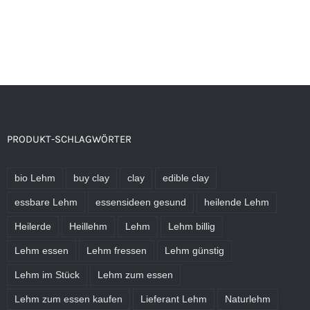
PRODUKT-SCHLAGWÖRTER
bio Lehm
buy clay
clay
edible clay
essbare Lehm
essensideen gesund
heilende Lehm
Heilerde
Heillehm
Lehm
Lehm billig
Lehm essen
Lehm fressen
Lehm günstig
Lehm im Stück
Lehm zum essen
Lehm zum essen kaufen
Lieferant Lehm
Naturlehm