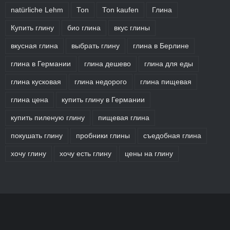
natürliche Lehm
Ton
Ton kaufen
Глина
Купить глину
био глина
вкус глины
вкусная глина
выбрать глину
глина в Берлине
глина в Германии
глина дешево
глина для еды
глина кусковая
глина недорого
глина пищевая
глина цена
купить глину в Германии
купить пиленую глину
пищевая глина
покушать глину
пробники глины
съедобная глина
хочу глину
хочу есть глину
цены на глину