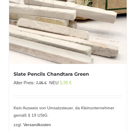
Slate Pencils Chandtara Green
Ursprünglicher
Aktueller
Alter Preis:
NEU
5,95
€
7,95
€
Preis
Preis
war:
ist:
7,95 €
5,95 €.
Kein Ausweis von Umsatzsteuer, da Kleinunternehmer
gemäß § 19 UStG.
zzgl.
Versandkosten