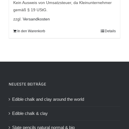
9,95 €
8,95 €.
Kein Ausweis von Umsatzsteuer, da Kleinunternehmer
gemäß § 19 UStG.
zzgl.
Versandkosten
In den Warenkorb
Details
NEUESTE BEITRÄGE
Edible chalk and clay around the world
Edible chalk & clay
Slate pencils natural normal & big