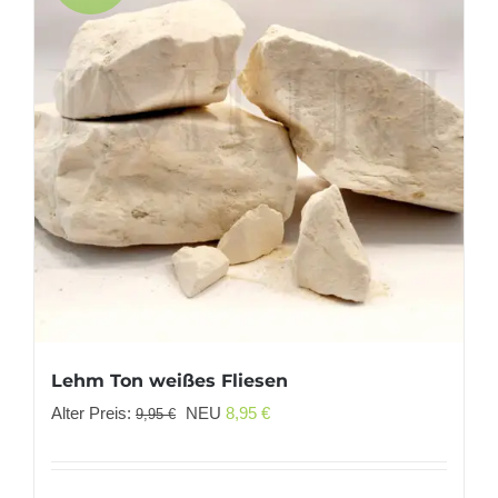
Lehm Ton weißes Fliesen
Ursprünglicher
Aktueller
Alter Preis:
NEU
8,95
€
9,95
€
Preis
Preis
war:
ist: