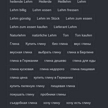
heilende Lehm
Heilerde
Heillehm
Lehm
Lehm billig
Lehm essen
Lehm fressen
Lehm günstig
Lehm im Stück
Lehm zum essen
Lehm zum essen kaufen
Lieferant Lehm
Naturlehm
natürliche Lehm
Ton
Ton kaufen
Глина
Купить глину
био глина
вкус глины
вкусная глина
выбрать глину
глина в Берлине
глина в Германии
глина дешево
глина для еды
глина кусковая
глина недорого
глина пищевая
глина цена
купить глину в Германии
купить пиленую глину
пищевая глина
покушать глину
пробники глины
съедобная глина
хочу глину
хочу есть глину