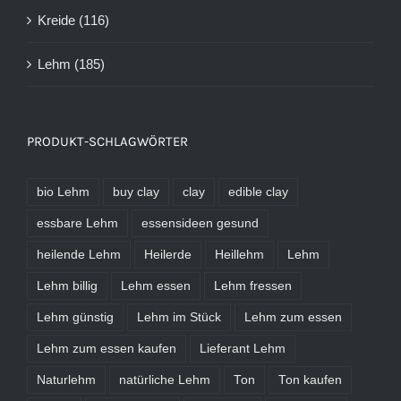
Kreide
(116)
Lehm
(185)
PRODUKT-SCHLAGWÖRTER
bio Lehm
buy clay
clay
edible clay
essbare Lehm
essensideen gesund
heilende Lehm
Heilerde
Heillehm
Lehm
Lehm billig
Lehm essen
Lehm fressen
Lehm günstig
Lehm im Stück
Lehm zum essen
Lehm zum essen kaufen
Lieferant Lehm
Naturlehm
natürliche Lehm
Ton
Ton kaufen