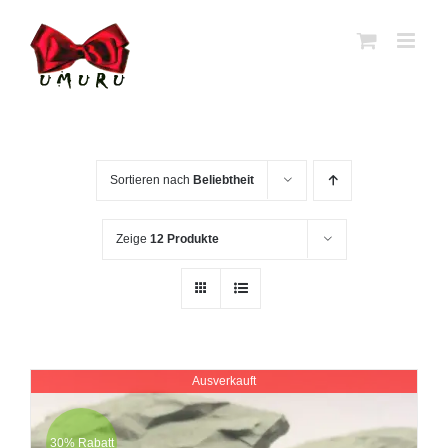
Zum
Inhalt
springen
Sortieren nach
Beliebtheit
Zeige
12 Produkte
Ausverkauft
30% Rabatt