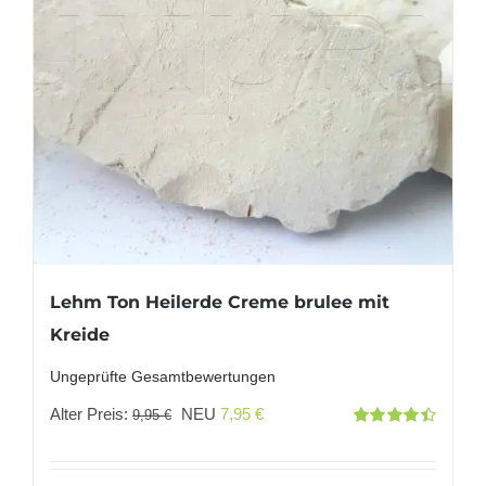
Lehm Ton Heilerde Creme brulee mit
Kreide
Ungeprüfte Gesamtbewertungen
Ursprünglicher
Aktueller
Alter Preis:
NEU
7,95
€
9,95
€
Bewertet
Preis
Preis
mit
4.50
von 5
war:
ist: