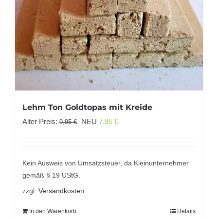
Lehm Ton Goldtopas mit Kreide
Ursprünglicher
Aktueller
Alter Preis:
NEU
7,95
€
9,95
€
Preis
Preis
war:
ist:
9,95 €
7,95 €.
Kein Ausweis von Umsatzsteuer, da Kleinunternehmer
gemäß § 19 UStG.
zzgl.
Versandkosten
In den Warenkorb
Details