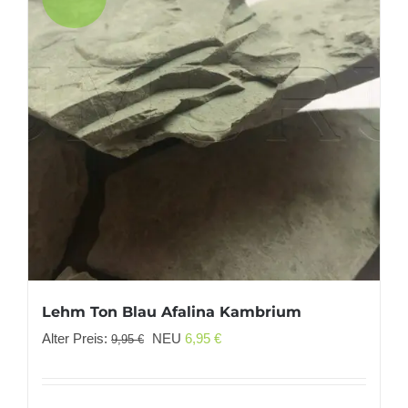
Lehm Ton Blau Afalina Kambrium
Ursprünglicher
Aktueller
Alter Preis:
NEU
6,95
€
9,95
€
Preis
Preis
war:
ist: