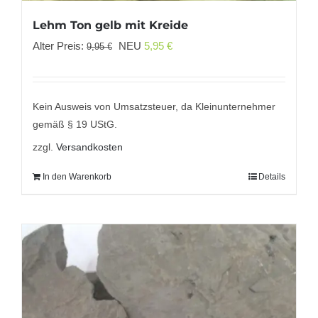
Lehm Ton gelb mit Kreide
Ursprünglicher
Aktueller
Alter Preis:
NEU
5,95
€
9,95
€
Preis
Preis
war:
ist:
9,95 €
5,95 €.
Kein Ausweis von Umsatzsteuer, da Kleinunternehmer
gemäß § 19 UStG.
zzgl.
Versandkosten
In den Warenkorb
Details