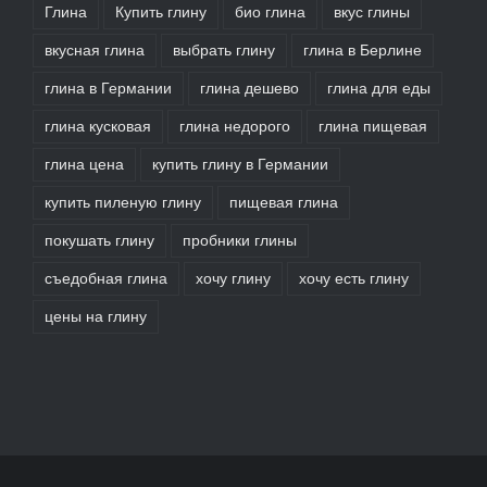
Глина
Купить глину
био глина
вкус глины
вкусная глина
выбрать глину
глина в Берлине
глина в Германии
глина дешево
глина для еды
глина кусковая
глина недорого
глина пищевая
глина цена
купить глину в Германии
купить пиленую глину
пищевая глина
покушать глину
пробники глины
съедобная глина
хочу глину
хочу есть глину
цены на глину