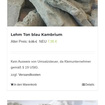
Lehm Ton blau Kambrium
Ursprünglicher
Aktueller
Alter Preis:
NEU
7,95
€
9,95
€
Preis
Preis
war:
ist:
9,95 €
7,95 €.
Kein Ausweis von Umsatzsteuer, da Kleinunternehmer
gemäß § 19 UStG.
zzgl.
Versandkosten
In den Warenkorb
Details