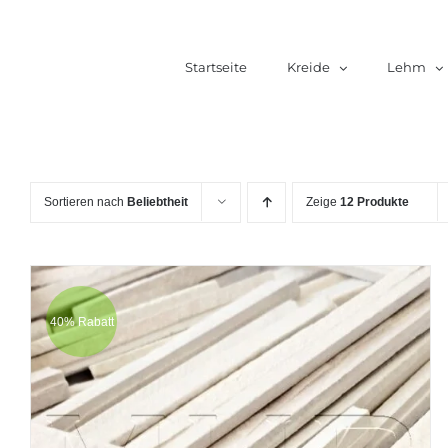
Zum
Inhalt
Startseite
Kreide
Lehm
springen
Sortieren nach
Beliebtheit
Zeige
12 Produkte
40% Rabatt