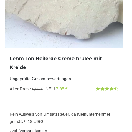
Lehm Ton Heilerde Creme brulee mit
Kreide
Ungeprüfte Gesamtbewertungen
Ursprünglicher
Aktueller
Alter Preis:
NEU
7,95
€
9,95
€
Bewertet
Preis
Preis
mit
4.50
von 5
war:
ist:
9,95 €
7,95 €.
Kein Ausweis von Umsatzsteuer, da Kleinunternehmer
gemäß § 19 UStG.
zzgl.
Versandkosten