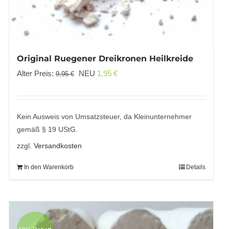
Original Ruegener Dreikronen Heilkreide
Ursprünglicher
Aktueller
Alter Preis:
NEU
1,95
€
9,95
€
Preis
Preis
war:
ist:
9,95 €
1,95 €.
Kein Ausweis von Umsatzsteuer, da Kleinunternehmer
gemäß § 19 UStG.
zzgl.
Versandkosten
In den Warenkorb
Details