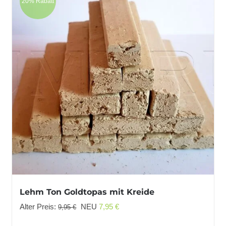
20% Rabatt
Lehm Ton Goldtopas mit Kreide
Ursprünglicher
Aktueller
Alter Preis:
NEU
7,95
€
9,95
€
Preis
Preis