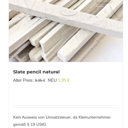
Slate pencil natural
Ursprünglicher
Aktueller
Alter Preis:
NEU
5,95
€
9,95
€
Preis
Preis
war:
ist:
9,95 €
5,95 €.
Kein Ausweis von Umsatzsteuer, da Kleinunternehmer
gemäß § 19 UStG.