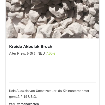
Kreide Akbulak Bruch
Ursprünglicher
Aktueller
Alter Preis:
NEU
7,95
€
9,95
€
Preis
Preis
war:
ist:
9,95 €
7,95 €.
Kein Ausweis von Umsatzsteuer, da Kleinunternehmer
gemäß § 19 UStG.
zzgl.
Versandkosten