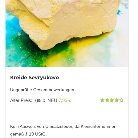
Kreide Sevryukovo
Ungeprüfte Gesamtbewertungen
Ursprünglicher
Aktueller
Alter Preis:
NEU
7,95
€
9,95
€
Bewertet
Preis
Preis
mit
4.00
von 5
war:
ist:
9,95 €
7,95 €.
Kein Ausweis von Umsatzsteuer, da Kleinunternehmer
gemäß § 19 UStG.