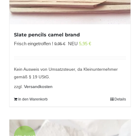
Slate pencils camel brand
Ursprünglicher
Aktueller
Frisch eingetroffen !
NEU
5,95
€
9,95
€
Preis
Preis
war:
ist:
9,95 €
5,95 €.
Kein Ausweis von Umsatzsteuer, da Kleinunternehmer
gemäß § 19 UStG.
zzgl.
Versandkosten
In den Warenkorb
Details