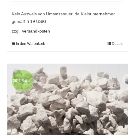
war:
ist:
9,95 €
7,95 €.
Kein Ausweis von Umsatzsteuer, da Kleinunternehmer
gemäß § 19 UStG.
zzgl.
Versandkosten
In den Warenkorb
Details
20% Rabatt