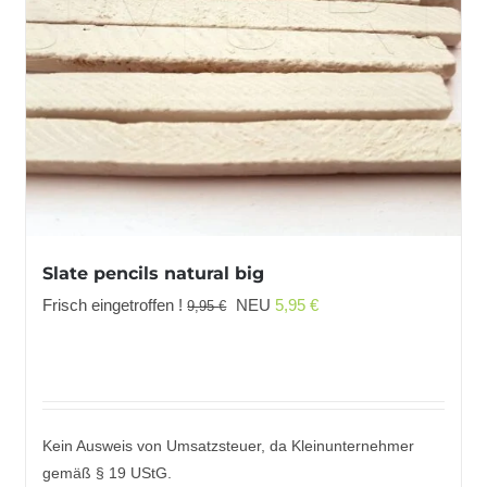
Slate pencils natural big
Ursprünglicher
Aktueller
Frisch eingetroffen !
NEU
5,95
€
9,95
€
Preis
Preis
war:
ist:
9,95 €
5,95 €.
Kein Ausweis von Umsatzsteuer, da Kleinunternehmer
gemäß § 19 UStG.