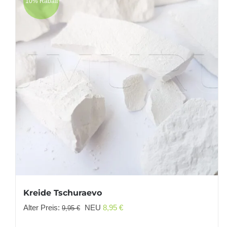
10% Rabatt
Kreide Tschuraevo
Ursprünglicher
Aktueller
Alter Preis:
NEU
8,95
€
9,95
€
Preis
Preis