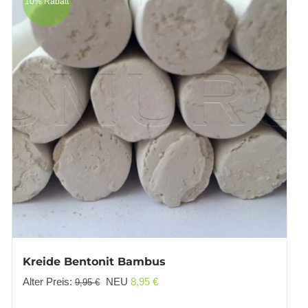
10% Rabatt
Kreide Bentonit Bambus
Ursprünglicher
Aktueller
Alter Preis:
NEU
8,95
€
9,95
€
Preis
Preis