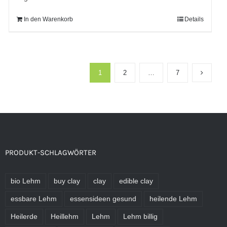
In den Warenkorb
Details
1
2
…
7
PRODUKT-SCHLAGWÖRTER
bio Lehm
buy clay
clay
edible clay
essbare Lehm
essensideen gesund
heilende Lehm
Heilerde
Heillehm
Lehm
Lehm billig