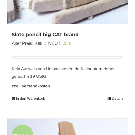
Slate pencil big CAT brand
Ursprünglicher
Aktueller
Alter Preis:
NEU
5,95
€
9,95
€
Preis
Preis
war:
ist:
9,95 €
5,95 €.
Kein Ausweis von Umsatzsteuer, da Kleinunternehmer
gemäß § 19 UStG.
zzgl.
Versandkosten
In den Warenkorb
Details