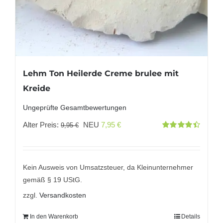
Lehm Ton Heilerde Creme brulee mit
Kreide
Ungeprüfte Gesamtbewertungen
Ursprünglicher
Aktueller
Alter Preis:
NEU
7,95
€
9,95
€
Bewertet
Preis
Preis
mit
4.50
von 5
war:
ist:
9,95 €
7,95 €.
Kein Ausweis von Umsatzsteuer, da Kleinunternehmer
gemäß § 19 UStG.
zzgl.
Versandkosten
In den Warenkorb
Details