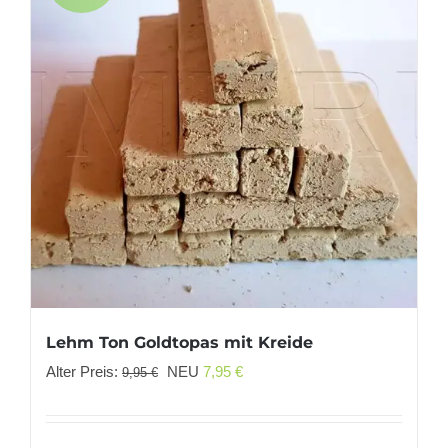
Lehm Ton Goldtopas mit Kreide
Ursprünglicher
Aktueller
Alter Preis:
NEU
7,95
€
9,95
€
Preis
Preis
war:
ist: