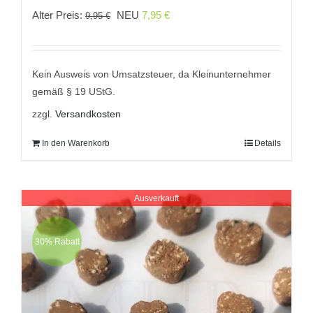
Ursprünglicher
Aktueller
Alter Preis:
NEU
7,95
€
9,95
€
Preis
Preis
war:
ist:
9,95 €
7,95 €.
Kein Ausweis von Umsatzsteuer, da Kleinunternehmer
gemäß § 19 UStG.
zzgl.
Versandkosten
In den Warenkorb
Details
Ausverkauft
30% Rabatt