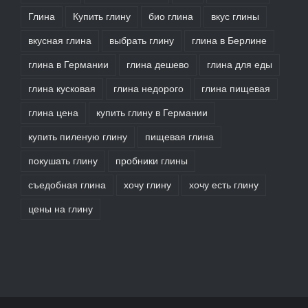
Глина
Купить глину
био глина
вкус глины
вкусная глина
выбрать глину
глина в Берлине
глина в Германии
глина дешево
глина для еды
глина кусковая
глина недорого
глина пищевая
глина цена
купить глину в Германии
купить пиленую глину
пищевая глина
покушать глину
пробники глины
съедобная глина
хочу глину
хочу есть глину
цены на глину