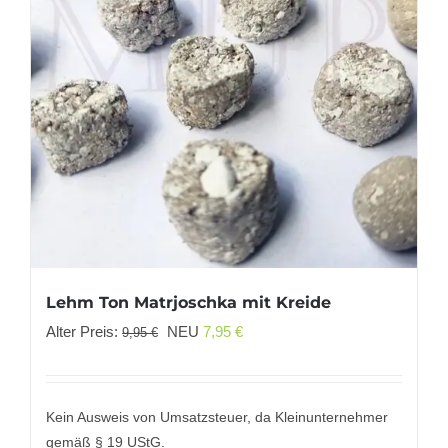
Lehm Ton Matrjoschka mit Kreide
Ursprünglicher
Aktueller
Alter Preis:
NEU
7,95
€
9,95
€
Preis
Preis
war:
ist:
9,95 €
7,95 €.
Kein Ausweis von Umsatzsteuer, da Kleinunternehmer
gemäß § 19 UStG.