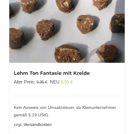
Lehm Ton Fantasie mit Kreide
Ursprünglicher
Aktueller
Alter Preis:
NEU
6,95
€
9,95
€
Preis
Preis
war:
ist:
9,95 €
6,95 €.
Kein Ausweis von Umsatzsteuer, da Kleinunternehmer
gemäß § 19 UStG.
zzgl.
Versandkosten