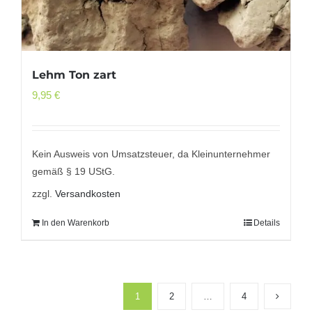
Lehm Ton zart
9,95
€
Kein Ausweis von Umsatzsteuer, da Kleinunternehmer
gemäß § 19 UStG.
zzgl.
Versandkosten
In den Warenkorb
Details
1
2
…
4