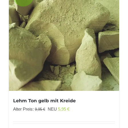
Lehm Ton gelb mit Kreide
Ursprünglicher
Aktueller
Alter Preis:
NEU
5,95
€
9,95
€
Preis
Preis
war:
ist: