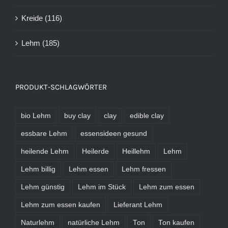
Kreide
(116)
Lehm
(185)
PRODUKT-SCHLAGWÖRTER
bio Lehm
buy clay
clay
edible clay
essbare Lehm
essensideen gesund
heilende Lehm
Heilerde
Heillehm
Lehm
Lehm billig
Lehm essen
Lehm fressen
Lehm günstig
Lehm im Stück
Lehm zum essen
Lehm zum essen kaufen
Lieferant Lehm
Naturlehm
natürliche Lehm
Ton
Ton kaufen