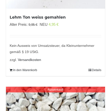
Lehm Ton weiss gemahlen
Ursprünglicher
Aktueller
Alter Preis:
NEU
4,95
€
9,95
€
Preis
Preis
war:
ist:
9,95 €
4,95 €.
Kein Ausweis von Umsatzsteuer, da Kleinunternehmer
gemäß § 19 UStG.
zzgl.
Versandkosten
In den Warenkorb
Details
Ausverkauft