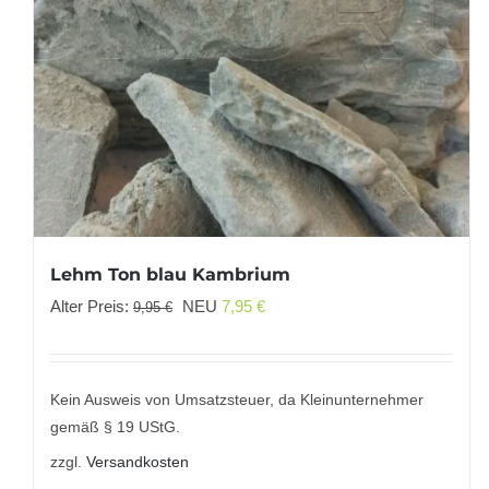
Lehm Ton blau Kambrium
Ursprünglicher
Aktueller
Alter Preis:
NEU
7,95
€
9,95
€
Preis
Preis
war:
ist:
9,95 €
7,95 €.
Kein Ausweis von Umsatzsteuer, da Kleinunternehmer
gemäß § 19 UStG.
zzgl.
Versandkosten