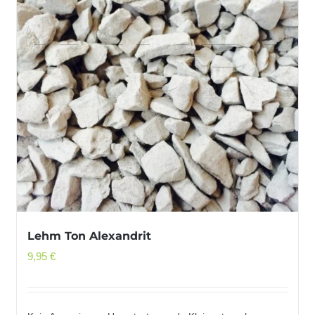
Lehm Ton Alexandrit
9,95
€