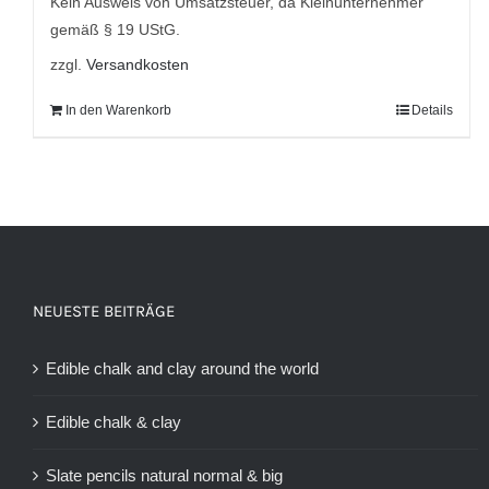
Kein Ausweis von Umsatzsteuer, da Kleinunternehmer
gemäß § 19 UStG.
zzgl.
Versandkosten
In den Warenkorb
Details
NEUESTE BEITRÄGE
Edible chalk and clay around the world
Edible chalk & clay
Slate pencils natural normal & big