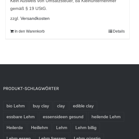
Kein Ausweis von Umsatzsteuer, da Kleinunternehmer
gemäß § 19 UStG.
zzgl.
Versandkosten
In den Warenkorb
Details
PRODUKT-SCHLAGWÖRTER
bio Lehm
buy clay
clay
edible clay
essbare Lehm
essensideen gesund
heilende Lehm
Heilerde
Heillehm
Lehm
Lehm billig
Lehm essen
Lehm fressen
Lehm günstig