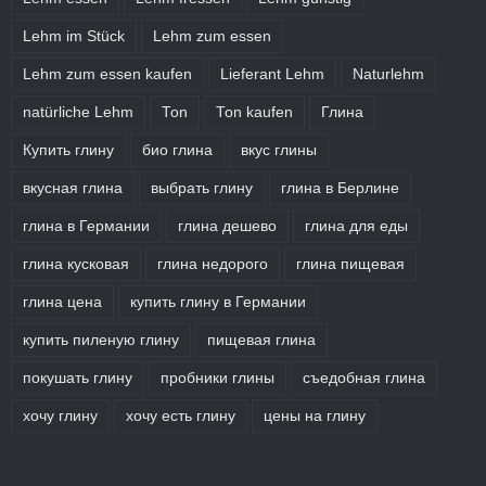
Lehm im Stück
Lehm zum essen
Lehm zum essen kaufen
Lieferant Lehm
Naturlehm
natürliche Lehm
Ton
Ton kaufen
Глина
Купить глину
био глина
вкус глины
вкусная глина
выбрать глину
глина в Берлине
глина в Германии
глина дешево
глина для еды
глина кусковая
глина недорого
глина пищевая
глина цена
купить глину в Германии
купить пиленую глину
пищевая глина
покушать глину
пробники глины
съедобная глина
хочу глину
хочу есть глину
цены на глину