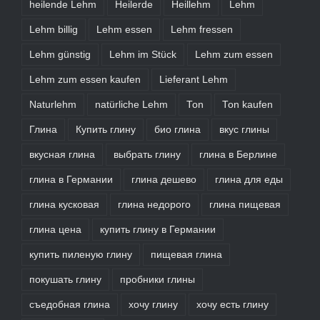
heilende Lehm
Heilerde
Heillehm
Lehm
Lehm billig
Lehm essen
Lehm fressen
Lehm günstig
Lehm im Stück
Lehm zum essen
Lehm zum essen kaufen
Lieferant Lehm
Naturlehm
natürliche Lehm
Ton
Ton kaufen
Глина
Купить глину
био глина
вкус глины
вкусная глина
выбрать глину
глина в Берлине
глина в Германии
глина дешево
глина для еды
глина кусковая
глина недорого
глина пищевая
глина цена
купить глину в Германии
купить пиленую глину
пищевая глина
покушать глину
пробники глины
съедобная глина
хочу глину
хочу есть глину