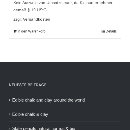
Kein Ausweis von Umsatzsteuer, da Kleinunternehmer
gemäß § 19 UStG.
zzgl.
Versandkosten
In den Warenkorb
Details
NEUESTE BEITRÄGE
Edible chalk and clay around the world
Edible chalk & clay
Slate pencils natural normal & big