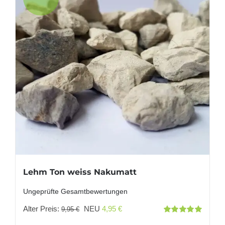
Lehm Ton weiss Nakumatt
Ungeprüfte Gesamtbewertungen
Ursprünglicher
Aktueller
Alter Preis:
NEU
4,95
€
9,95
€
Bewertet
Preis
Preis