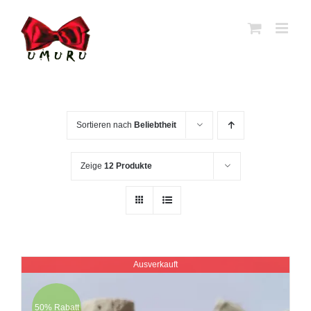
Zum
Inhalt
springen
Sortieren nach
Beliebtheit
Zeige
12 Produkte
Ausverkauft
50% Rabatt