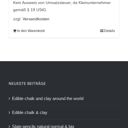
Kein Ausweis von Umsatzsteuer, da Kleinunternehmer
gemäß § 19 UStG.
zzgl.
Versandkosten
In den Warenkorb
Details
NEUESTE BEITRÄGE
Edible chalk and clay around the world
Edible chalk & clay
Slate pencils natural normal & big