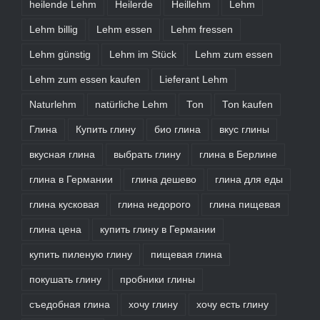
heilende Lehm
Heilerde
Heillehm
Lehm
Lehm billig
Lehm essen
Lehm fressen
Lehm günstig
Lehm im Stück
Lehm zum essen
Lehm zum essen kaufen
Lieferant Lehm
Naturlehm
natürliche Lehm
Ton
Ton kaufen
Глина
Купить глину
био глина
вкус глины
вкусная глина
выбрать глину
глина в Берлине
глина в Германии
глина дешево
глина для еды
глина кусковая
глина недорого
глина пищевая
глина цена
купить глину в Германии
купить пиленую глину
пищевая глина
покушать глину
пробники глины
съедобная глина
хочу глину
хочу есть глину