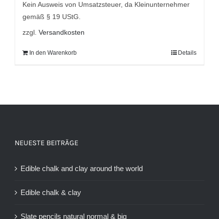
9,95 €
7,95 €.
Kein Ausweis von Umsatzsteuer, da Kleinunternehmer
gemäß § 19 UStG.
zzgl.
Versandkosten
In den Warenkorb
Details
NEUESTE BEITRÄGE
Edible chalk and clay around the world
Edible chalk & clay
Slate pencils natural normal & big