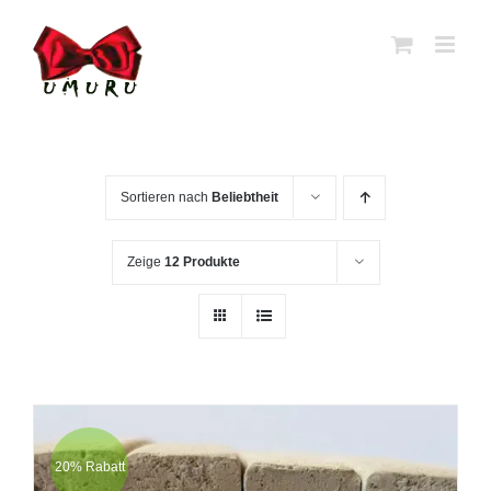
Zum
Inhalt
springen
Sortieren nach
Beliebtheit
Zeige
12 Produkte
20% Rabatt