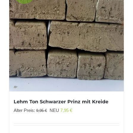
Lehm Ton Schwarzer Prinz mit Kreide
Ursprünglicher
Aktueller
Alter Preis:
NEU
7,95
€
9,95
€
Preis
Preis
war:
ist: