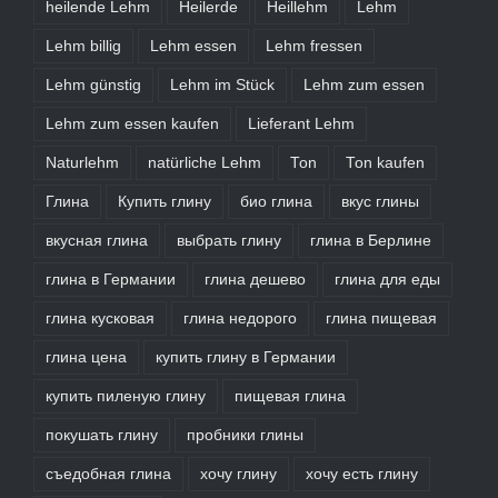
heilende Lehm
Heilerde
Heillehm
Lehm
Lehm billig
Lehm essen
Lehm fressen
Lehm günstig
Lehm im Stück
Lehm zum essen
Lehm zum essen kaufen
Lieferant Lehm
Naturlehm
natürliche Lehm
Ton
Ton kaufen
Глина
Купить глину
био глина
вкус глины
вкусная глина
выбрать глину
глина в Берлине
глина в Германии
глина дешево
глина для еды
глина кусковая
глина недорого
глина пищевая
глина цена
купить глину в Германии
купить пиленую глину
пищевая глина
покушать глину
пробники глины
съедобная глина
хочу глину
хочу есть глину