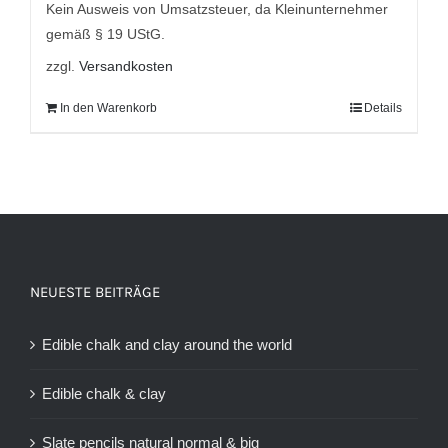
Kein Ausweis von Umsatzsteuer, da Kleinunternehmer
gemäß § 19 UStG.
zzgl.
Versandkosten
In den Warenkorb
Details
NEUESTE BEITRÄGE
Edible chalk and clay around the world
Edible chalk & clay
Slate pencils natural normal & big