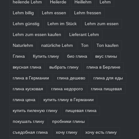
heilende Lehm
Heilerde
Heillehm
Lehm
Lehm billig
Lehm essen
Lehm fressen
Lehm günstig
Lehm im Stück
Lehm zum essen
Lehm zum essen kaufen
Lieferant Lehm
Naturlehm
natürliche Lehm
Ton
Ton kaufen
Глина
Купить глину
био глина
вкус глины
вкусная глина
выбрать глину
глина в Берлине
глина в Германии
глина дешево
глина для еды
глина кусковая
глина недорого
глина пищевая
глина цена
купить глину в Германии
купить пиленую глину
пищевая глина
покушать глину
пробники глины
съедобная глина
хочу глину
хочу есть глину