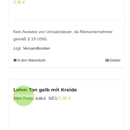
9,95
€
Kein Ausweis von Umsatzsteuer, da Kleinunternehmer
gemäß § 19 UStG.
zzgl.
Versandkosten
In den Warenkorb
Details
Lehm Ton gelb mit Kreide
40% Rabatt
Ursprünglicher
Aktueller
Alter Preis:
NEU
5,95
€
9,95
€
Preis
Preis
war:
ist:
9,95 €
5,95 €.