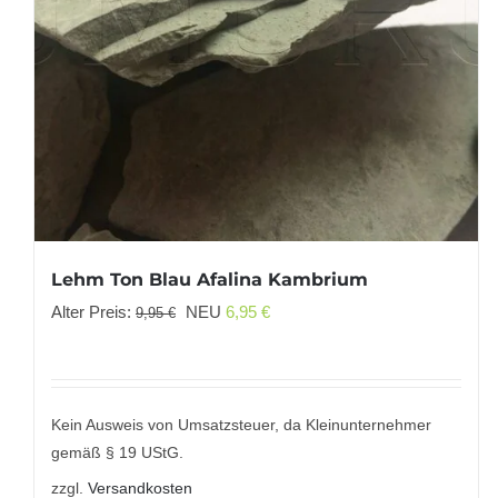
Lehm Ton Blau Afalina Kambrium
Ursprünglicher
Aktueller
Alter Preis:
NEU
6,95
€
9,95
€
Preis
Preis
war:
ist:
9,95 €
6,95 €.
Kein Ausweis von Umsatzsteuer, da Kleinunternehmer
gemäß § 19 UStG.
zzgl.
Versandkosten