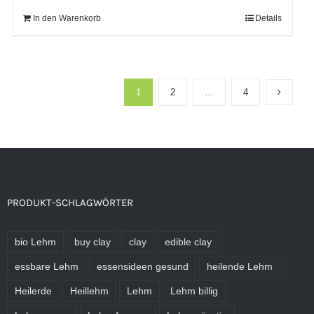
In den Warenkorb
Details
1
2
…
4
PRODUKT-SCHLAGWÖRTER
bio Lehm
buy clay
clay
edible clay
essbare Lehm
essensideen gesund
heilende Lehm
Heilerde
Heillehm
Lehm
Lehm billig