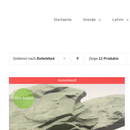
Zum
Inhalt
Startseite
Kreide
Lehm
springen
Sortieren nach
Beliebtheit
Zeige
12 Produkte
Ausverkauft
30% Rabatt