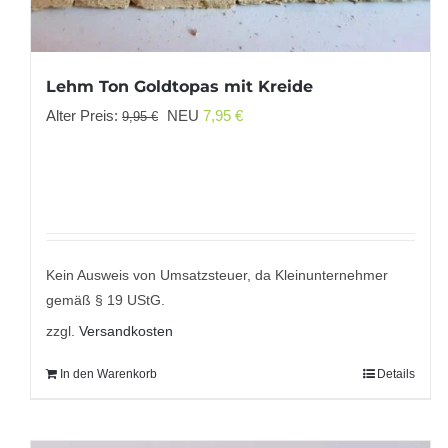
Lehm Ton Goldtopas mit Kreide
Ursprünglicher
Aktueller
Alter Preis:
NEU
7,95
€
9,95
€
Preis
Preis
war:
ist:
9,95 €
7,95 €.
Kein Ausweis von Umsatzsteuer, da Kleinunternehmer
gemäß § 19 UStG.
zzgl.
Versandkosten
In den Warenkorb
Details