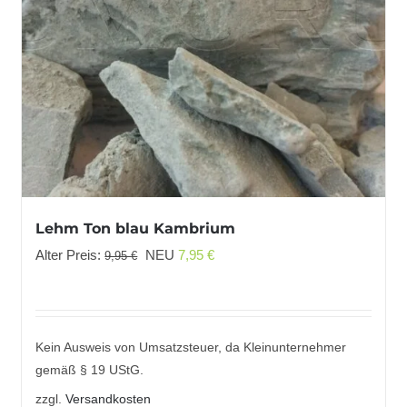
Lehm Ton blau Kambrium
Ursprünglicher
Aktueller
Alter Preis:
NEU
7,95
€
9,95
€
Preis
Preis
war:
ist:
9,95 €
7,95 €.
Kein Ausweis von Umsatzsteuer, da Kleinunternehmer
gemäß § 19 UStG.
zzgl.
Versandkosten