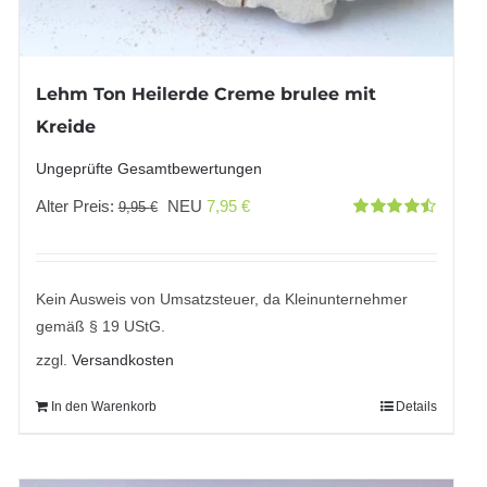
Lehm Ton Heilerde Creme brulee mit
Kreide
Ungeprüfte Gesamtbewertungen
Ursprünglicher
Aktueller
Alter Preis:
NEU
7,95
€
9,95
€
Bewertet
Preis
Preis
mit
4.50
von 5
war:
ist:
9,95 €
7,95 €.
Kein Ausweis von Umsatzsteuer, da Kleinunternehmer
gemäß § 19 UStG.
zzgl.
Versandkosten
In den Warenkorb
Details