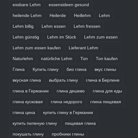
essbare Lehm
essensideen gesund
heilende Lehm
Heilerde
Heillehm
Lehm
Lehm billig
Lehm essen
Lehm fressen
Lehm günstig
Lehm im Stück
Lehm zum essen
Lehm zum essen kaufen
Lieferant Lehm
Naturlehm
natürliche Lehm
Ton
Ton kaufen
Глина
Купить глину
био глина
вкус глины
вкусная глина
выбрать глину
глина в Берлине
глина в Германии
глина дешево
глина для еды
глина кусковая
глина недорого
глина пищевая
глина цена
купить глину в Германии
купить пиленую глину
пищевая глина
покушать глину
пробники глины