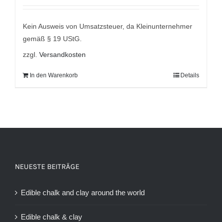
mit
5.00
von
5
war:
ist:
9,95 €
6,95 €.
Kein Ausweis von Umsatzsteuer, da Kleinunternehmer
gemäß § 19 UStG.
zzgl.
Versandkosten
In den Warenkorb
Details
NEUESTE BEITRÄGE
Edible chalk and clay around the world
Edible chalk & clay