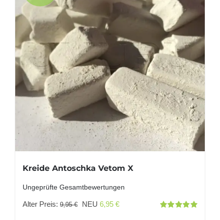
Kreide Antoschka Vetom X
Ungeprüfte Gesamtbewertungen
Ursprünglicher
Aktueller
Alter Preis:
NEU
6,95
€
9,95
€
Bewertet
Preis
Preis