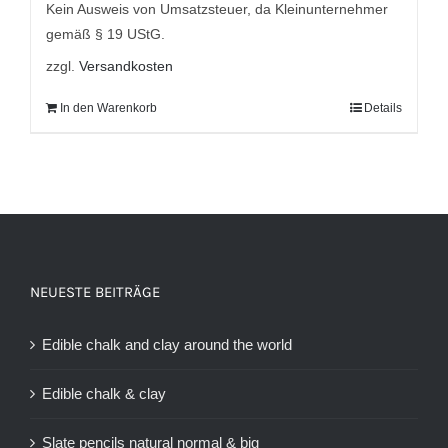
Kein Ausweis von Umsatzsteuer, da Kleinunternehmer
gemäß § 19 UStG.
zzgl.
Versandkosten
In den Warenkorb
Details
NEUESTE BEITRÄGE
Edible chalk and clay around the world
Edible chalk & clay
Slate pencils natural normal & big