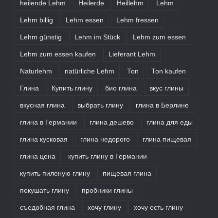
heilende Lehm
Heilerde
Heillehm
Lehm
Lehm billig
Lehm essen
Lehm fressen
Lehm günstig
Lehm im Stück
Lehm zum essen
Lehm zum essen kaufen
Lieferant Lehm
Naturlehm
natürliche Lehm
Ton
Ton kaufen
Глина
Купить глину
био глина
вкус глины
вкусная глина
выбрать глину
глина в Берлине
глина в Германии
глина дешево
глина для еды
глина кусковая
глина недорого
глина пищевая
глина цена
купить глину в Германии
купить пиленую глину
пищевая глина
покушать глину
пробники глины
съедобная глина
хочу глину
хочу есть глину