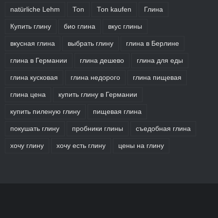
natürliche Lehm
Ton
Ton kaufen
Глина
Купить глину
био глина
вкус глины
вкусная глина
выбрать глину
глина в Берлине
глина в Германии
глина дешево
глина для еды
глина кусковая
глина недорого
глина пищевая
глина цена
купить глину в Германии
купить пиленую глину
пищевая глина
покушать глину
пробники глины
съедобная глина
хочу глину
хочу есть глину
цены на глину