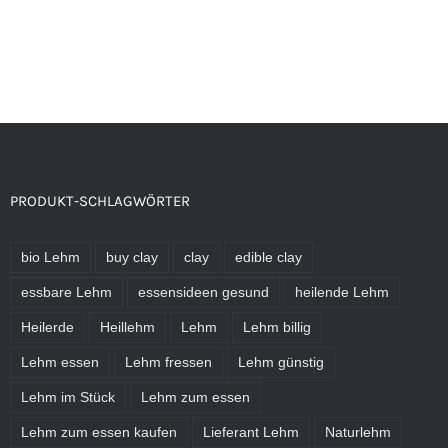
PRODUKT-SCHLAGWÖRTER
bio Lehm
buy clay
clay
edible clay
essbare Lehm
essensideen gesund
heilende Lehm
Heilerde
Heillehm
Lehm
Lehm billig
Lehm essen
Lehm fressen
Lehm günstig
Lehm im Stück
Lehm zum essen
Lehm zum essen kaufen
Lieferant Lehm
Naturlehm