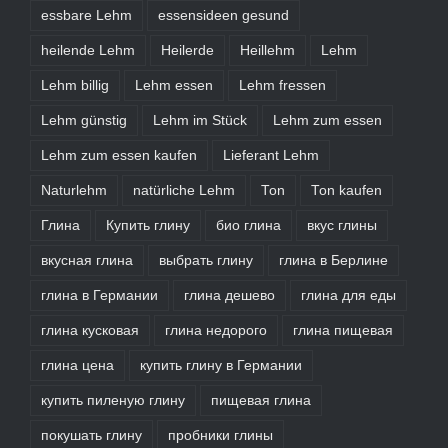
essbare Lehm
essensideen gesund
heilende Lehm
Heilerde
Heillehm
Lehm
Lehm billig
Lehm essen
Lehm fressen
Lehm günstig
Lehm im Stück
Lehm zum essen
Lehm zum essen kaufen
Lieferant Lehm
Naturlehm
natürliche Lehm
Ton
Ton kaufen
Глина
Купить глину
био глина
вкус глины
вкусная глина
выбрать глину
глина в Берлине
глина в Германии
глина дешево
глина для еды
глина кусковая
глина недорого
глина пищевая
глина цена
купить глину в Германии
купить пиленую глину
пищевая глина
покушать глину
пробники глины