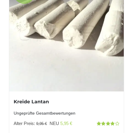
Kreide Lantan
Ungeprüfte Gesamtbewertungen
Ursprünglicher
Aktueller
Alter Preis:
NEU
5,95
€
9,95
€
Bewertet
Preis
Preis