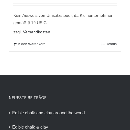
mit
4.00
von 5
war:
ist:
9,95 €
5,95 €.
Kein Ausweis von Umsatzsteuer, da Kleinunternehmer
gemäß § 19 UStG.
zzgl.
Versandkosten
In den Warenkorb
Details
NEUESTE BEITRÄGE
Edible chalk and clay around the world
Edible chalk & clay