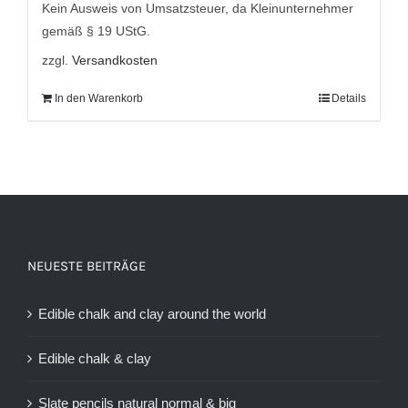
Kein Ausweis von Umsatzsteuer, da Kleinunternehmer
gemäß § 19 UStG.
zzgl.
Versandkosten
In den Warenkorb
Details
NEUESTE BEITRÄGE
Edible chalk and clay around the world
Edible chalk & clay
Slate pencils natural normal & big