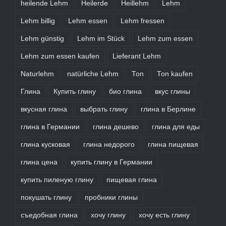
heilende Lehm
Heilerde
Heillehm
Lehm
Lehm billig
Lehm essen
Lehm fressen
Lehm günstig
Lehm im Stück
Lehm zum essen
Lehm zum essen kaufen
Lieferant Lehm
Naturlehm
natürliche Lehm
Ton
Ton kaufen
Глина
Купить глину
био глина
вкус глины
вкусная глина
выбрать глину
глина в Берлине
глина в Германии
глина дешево
глина для еды
глина кусковая
глина недорого
глина пищевая
глина цена
купить глину в Германии
купить пиленую глину
пищевая глина
покушать глину
пробники глины
съедобная глина
хочу глину
хочу есть глину