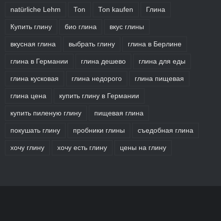
natürliche Lehm
Ton
Ton kaufen
Глина
Купить глину
био глина
вкус глины
вкусная глина
выбрать глину
глина в Берлине
глина в Германии
глина дешево
глина для еды
глина кусковая
глина недорого
глина пищевая
глина цена
купить глину в Германии
купить пиленую глину
пищевая глина
покушать глину
пробники глины
съедобная глина
хочу глину
хочу есть глину
цены на глину