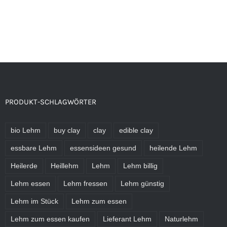
PRODUKT-SCHLAGWÖRTER
bio Lehm
buy clay
clay
edible clay
essbare Lehm
essensideen gesund
heilende Lehm
Heilerde
Heillehm
Lehm
Lehm billig
Lehm essen
Lehm fressen
Lehm günstig
Lehm im Stück
Lehm zum essen
Lehm zum essen kaufen
Lieferant Lehm
Naturlehm