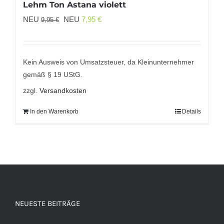
Lehm Ton Astana violett
Ursprünglicher
Aktueller
NEU
NEU
7,95
€
9,95
€
Preis
Preis
war:
ist:
9,95 €
7,95 €.
Kein Ausweis von Umsatzsteuer, da Kleinunternehmer
gemäß § 19 UStG.
zzgl.
Versandkosten
In den Warenkorb
Details
NEUESTE BEITRÄGE