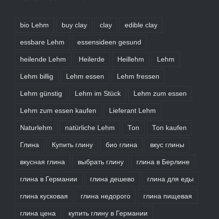
bio Lehm
buy clay
clay
edible clay
essbare Lehm
essensideen gesund
heilende Lehm
Heilerde
Heillehm
Lehm
Lehm billig
Lehm essen
Lehm fressen
Lehm günstig
Lehm im Stück
Lehm zum essen
Lehm zum essen kaufen
Lieferant Lehm
Naturlehm
natürliche Lehm
Ton
Ton kaufen
Глина
Купить глину
био глина
вкус глины
вкусная глина
выбрать глину
глина в Берлине
глина в Германии
глина дешево
глина для еды
глина кусковая
глина недорого
глина пищевая
глина цена
купить глину в Германии