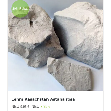
20% Rabatt
Lehm Kasachstan Astana rosa
Ursprünglicher
Aktueller
NEU
NEU
7,95
€
9,95
€