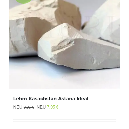
Lehm Kasachstan Astana Ideal
Ursprünglicher
Aktueller
NEU
NEU
7,95
€
9,95
€
Preis
Preis
war:
ist: