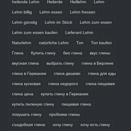
heilende Lehm
Heilerde
Heillehm
Lehm
Lehm billig
Lehm essen
Lehm fressen
Lehm günstig
Lehm im Stück
Lehm zum essen
Lehm zum essen kaufen
Lieferant Lehm
Naturlehm
natürliche Lehm
Ton
Ton kaufen
Глина
Купить глину
био глина
вкус глины
вкусная глина
выбрать глину
глина в Берлине
глина в Германии
глина дешево
глина для еды
глина кусковая
глина недорого
глина пищевая
глина цена
купить глину в Германии
купить пиленую глину
пищевая глина
покушать глину
пробники глины
съедобная глина
хочу глину
хочу есть глину