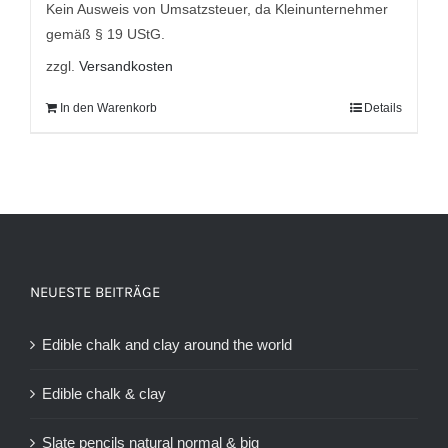
Kein Ausweis von Umsatzsteuer, da Kleinunternehmer
gemäß § 19 UStG.
zzgl.
Versandkosten
In den Warenkorb
Details
NEUESTE BEITRÄGE
Edible chalk and clay around the world
Edible chalk & clay
Slate pencils natural normal & big