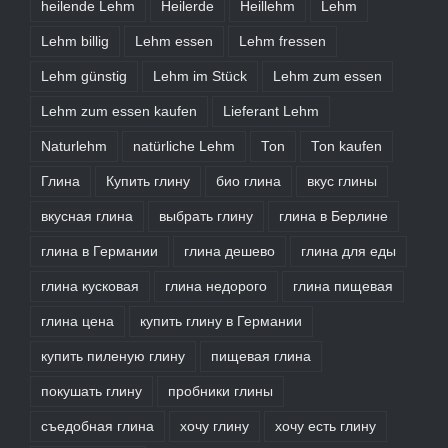
heilende Lehm
Heilerde
Heillehm
Lehm
Lehm billig
Lehm essen
Lehm fressen
Lehm günstig
Lehm im Stück
Lehm zum essen
Lehm zum essen kaufen
Lieferant Lehm
Naturlehm
natürliche Lehm
Ton
Ton kaufen
Глина
Купить глину
био глина
вкус глины
вкусная глина
выбрать глину
глина в Берлине
глина в Германии
глина дешево
глина для еды
глина кусковая
глина недорого
глина пищевая
глина цена
купить глину в Германии
купить пиленую глину
пищевая глина
покушать глину
пробники глины
съедобная глина
хочу глину
хочу есть глину