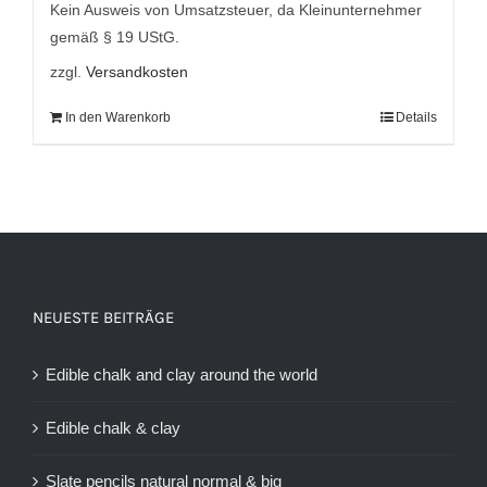
Kein Ausweis von Umsatzsteuer, da Kleinunternehmer
gemäß § 19 UStG.
zzgl.
Versandkosten
In den Warenkorb
Details
NEUESTE BEITRÄGE
Edible chalk and clay around the world
Edible chalk & clay
Slate pencils natural normal & big