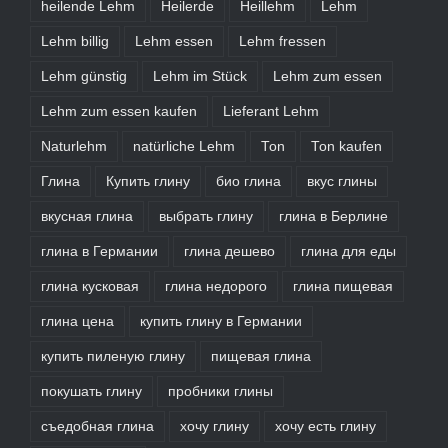
heilende Lehm
Heilerde
Heillehm
Lehm
Lehm billig
Lehm essen
Lehm fressen
Lehm günstig
Lehm im Stück
Lehm zum essen
Lehm zum essen kaufen
Lieferant Lehm
Naturlehm
natürliche Lehm
Ton
Ton kaufen
Глина
Купить глину
био глина
вкус глины
вкусная глина
выбрать глину
глина в Берлине
глина в Германии
глина дешево
глина для еды
глина кусковая
глина недорого
глина пищевая
глина цена
купить глину в Германии
купить пиленую глину
пищевая глина
покушать глину
пробники глины
съедобная глина
хочу глину
хочу есть глину