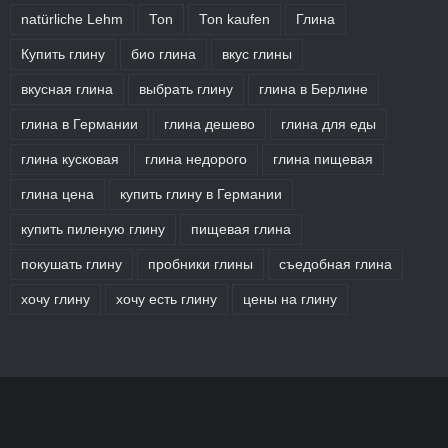
natürliche Lehm
Ton
Ton kaufen
Глина
Купить глину
био глина
вкус глины
вкусная глина
выбрать глину
глина в Берлине
глина в Германии
глина дешево
глина для еды
глина кусковая
глина недорого
глина пищевая
глина цена
купить глину в Германии
купить пиленую глину
пищевая глина
покушать глину
пробники глины
съедобная глина
хочу глину
хочу есть глину
цены на глину