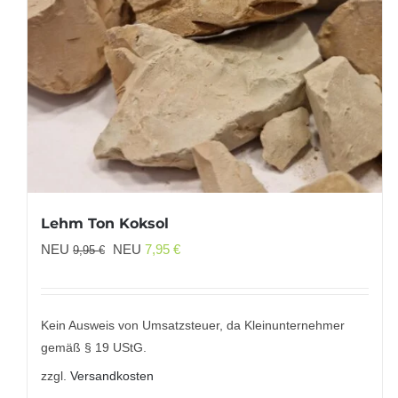
Lehm Ton Koksol
Ursprünglicher
Aktueller
NEU
NEU
7,95
€
9,95
€
Preis
Preis
war:
ist:
9,95 €
7,95 €.
Kein Ausweis von Umsatzsteuer, da Kleinunternehmer
gemäß § 19 UStG.
zzgl.
Versandkosten