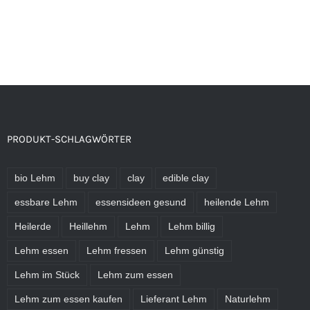
PRODUKT-SCHLAGWÖRTER
bio Lehm
buy clay
clay
edible clay
essbare Lehm
essensideen gesund
heilende Lehm
Heilerde
Heillehm
Lehm
Lehm billig
Lehm essen
Lehm fressen
Lehm günstig
Lehm im Stück
Lehm zum essen
Lehm zum essen kaufen
Lieferant Lehm
Naturlehm