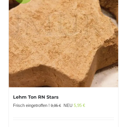
Lehm Ton RN Stars
Ursprünglicher
Aktueller
Frisch eingetroffen !
NEU
5,95
€
9,95
€
Preis
Preis
war:
ist: