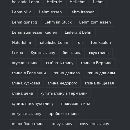
heilende Lehm
Heilerde
Heillehm
Lehm
Lehm billig
Lehm essen
Lehm fressen
Lehm günstig
Lehm im Stück
Lehm zum essen
Lehm zum essen kaufen
Lieferant Lehm
Naturlehm
natürliche Lehm
Ton
Ton kaufen
Глина
Купить глину
био глина
вкус глины
вкусная глина
выбрать глину
глина в Берлине
глина в Германии
глина дешево
глина для еды
глина кусковая
глина недорого
глина пищевая
глина цена
купить глину в Германии
купить пиленую глину
пищевая глина
покушать глину
пробники глины
съедобная глина
хочу глину
хочу есть глину