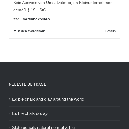
9,95 €
5,95 €.
Kein Ausweis von Umsatzsteuer, da Kleinunternehmer
gemäß § 19 UStG.
zzgl.
Versandkosten
In den Warenkorb
Details
NEUESTE BEITRÄGE
Edible chalk and clay around the world
Edible chalk & clay
Slate pencils natural normal & big