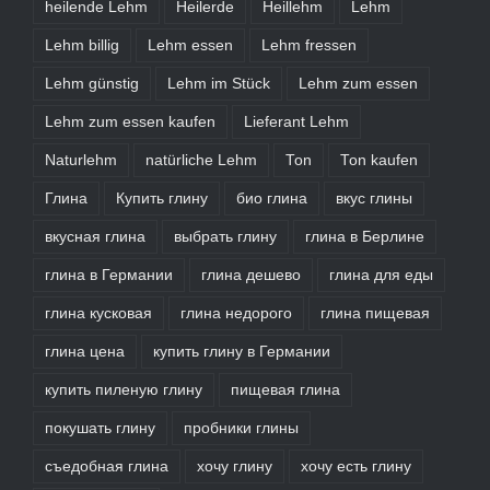
heilende Lehm
Heilerde
Heillehm
Lehm
Lehm billig
Lehm essen
Lehm fressen
Lehm günstig
Lehm im Stück
Lehm zum essen
Lehm zum essen kaufen
Lieferant Lehm
Naturlehm
natürliche Lehm
Ton
Ton kaufen
Глина
Купить глину
био глина
вкус глины
вкусная глина
выбрать глину
глина в Берлине
глина в Германии
глина дешево
глина для еды
глина кусковая
глина недорого
глина пищевая
глина цена
купить глину в Германии
купить пиленую глину
пищевая глина
покушать глину
пробники глины
съедобная глина
хочу глину
хочу есть глину