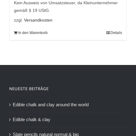
Kein Ausweis von Umsatzsteuer, da Kleinunternehmer
gemäß § 19 UStG.
zzgl.
Versandkosten
In den Warenkorb
Details
NEUESTE BEITRÄGE
Edible chalk and clay around the world
Edible chalk & clay
Slate pencils natural normal & big