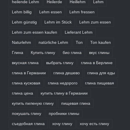
heilende Lehm
Heilerde
Heillehm
Lehm
Lehm billig
Lehm essen
Lehm fressen
Lehm günstig
Lehm im Stück
Lehm zum essen
Lehm zum essen kaufen
Lieferant Lehm
Naturlehm
natürliche Lehm
Ton
Ton kaufen
Глина
Купить глину
био глина
вкус глины
вкусная глина
выбрать глину
глина в Берлине
глина в Германии
глина дешево
глина для еды
глина кусковая
глина недорого
глина пищевая
глина цена
купить глину в Германии
купить пиленую глину
пищевая глина
покушать глину
пробники глины
съедобная глина
хочу глину
хочу есть глину