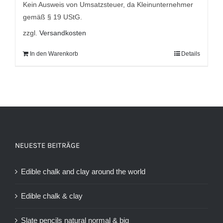
Kein Ausweis von Umsatzsteuer, da Kleinunternehmer
gemäß § 19 UStG.
zzgl.
Versandkosten
In den Warenkorb
Details
NEUESTE BEITRÄGE
Edible chalk and clay around the world
Edible chalk & clay
Slate pencils natural normal & big